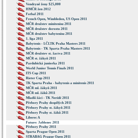
Vendryně ženy $25,000
HMČR žen 2012
Fotbal 2011
French Open, Wimbledon, US Open 2011
MČR družstev minitenisu 2011
MČR družstev dorostu 2011
MČR družstev babytenisu 2011
1. liga 2011
Babytenis - I.ČLTK Praha Masters 2011
Babytenis - TK Sparta Praha Masters 2011
MČR družstev st. žactva 2011
MČR st. žákyň 2011
Pardubická juniorka 2011
World Junior Tennis Finals 2011
ITS Cup 2011
Rieter Cup 2011
TK Sparta Praha - babytenis a minitenis 2011
MČR ml. žákyň 2011
MČR ml. žáků 2011
Mladší žáci - TK Neridé 2011
Přebory Prahy dospělých 2011
Přebory Prahy st. žákyň 2011
Přebory Prahy st. žáků 2011
Liberec A
Future: Jablonec 2011
Přebory Prahy 2011
Sparta Prague Open 2011
STRABAG Prague Open 2011