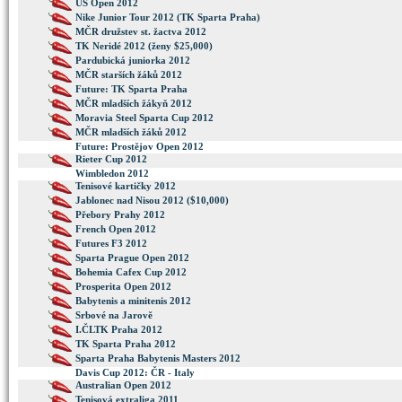
US Open 2012
Nike Junior Tour 2012 (TK Sparta Praha)
MČR družstev st. žactva 2012
TK Neridé 2012 (ženy $25,000)
Pardubická juniorka 2012
MČR starších žáků 2012
Future: TK Sparta Praha
MČR mladších žákyň 2012
Moravia Steel Sparta Cup 2012
MČR mladších žáků 2012
Future: Prostějov Open 2012
Rieter Cup 2012
Wimbledon 2012
Tenisové kartičky 2012
Jablonec nad Nisou 2012 ($10,000)
Přebory Prahy 2012
French Open 2012
Futures F3 2012
Sparta Prague Open 2012
Bohemia Cafex Cup 2012
Prosperita Open 2012
Babytenis a minitenis 2012
Srbové na Jarově
I.ČLTK Praha 2012
TK Sparta Praha 2012
Sparta Praha Babytenis Masters 2012
Davis Cup 2012: ČR - Italy
Australian Open 2012
Tenisová extraliga 2011