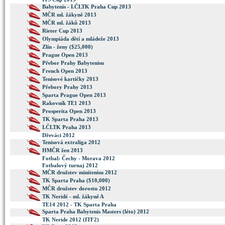
Babytenis - I.ČLTK Praha Cup 2013
MČR ml. žákyně 2013
MČR ml. žáků 2013
Rieter Cup 2013
Olympiáda dětí a mládeže 2013
Zlín - ženy ($25,000)
Prague Open 2013
Přebor Prahy Babytenisu
French Open 2013
Tenisové kartičky 2013
Přebory Prahy 2013
Sparta Prague Open 2013
Rakovník TE1 2013
Prosperita Open 2013
TK Sparta Praha 2013
I.ČLTK Praha 2013
Dřeváci 2012
Tenisová extraliga 2012
HMČR žen 2013
Fotbal: Čechy - Morava 2012
Fotbalový turnaj 2012
MČR družstev minitenisu 2012
TK Sparta Praha ($10,000)
MČR družstev dorostu 2012
TK Neridé - ml. žákyně A
TE14 2012 - TK Sparta Praha
Sparta Praha Babytenis Masters (léto) 2012
TK Neride 2012 (ITF2)