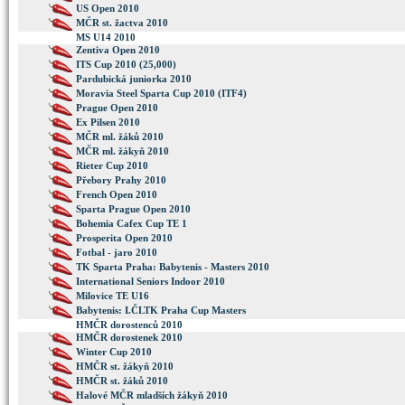
US Open 2010
MČR st. žactva 2010
MS U14 2010
Zentiva Open 2010
ITS Cup 2010 (25,000)
Pardubická juniorka 2010
Moravia Steel Sparta Cup 2010 (ITF4)
Prague Open 2010
Ex Pilsen 2010
MČR ml. žáků 2010
MČR ml. žákyň 2010
Rieter Cup 2010
Přebory Prahy 2010
French Open 2010
Sparta Prague Open 2010
Bohemia Cafex Cup TE 1
Prosperita Open 2010
Fotbal - jaro 2010
TK Sparta Praha: Babytenis - Masters 2010
International Seniors Indoor 2010
Milovice TE U16
Babytenis: I.ČLTK Praha Cup Masters
HMČR dorostenců 2010
HMČR dorostenek 2010
Winter Cup 2010
HMČR st. žákyň 2010
HMČR st. žáků 2010
Halové MČR mladších žákyň 2010