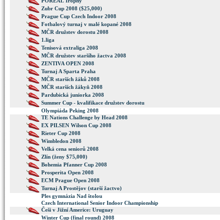
POREAL Trophy
Zubr Cup 2008 ($25,000)
Prague Cup Czech Indoor 2008
Fotbalový turnaj v malé kopané 2008
MČR družstev dorostu 2008
1.liga
Tenisová extraliga 2008
MČR družstev staršího žactva 2008
ZENTIVA OPEN 2008
Turnaj A Sparta Praha
MČR starších žáků 2008
MČR starších žákyň 2008
Pardubická juniorka 2008
Summer Cup - kvalifikace družstev dorostu
Olympiáda Peking 2008
TE Nations Challenge by Head 2008
EX PILSEN Wilson Cup 2008
Rieter Cup 2008
Wimbledon 2008
Velká cena seniorů 2008
Zlín (ženy $75,000)
Bohemia Pfanner Cup 2008
Prosperita Open 2008
ECM Prague Open 2008
Turnaj A Prostějov (starší žactvo)
Ples gymnázia Nad štolou
Czech International Senior Indoor Championship
Češi v Jižní Americe: Uruguay
Winter Cup (final round) 2008