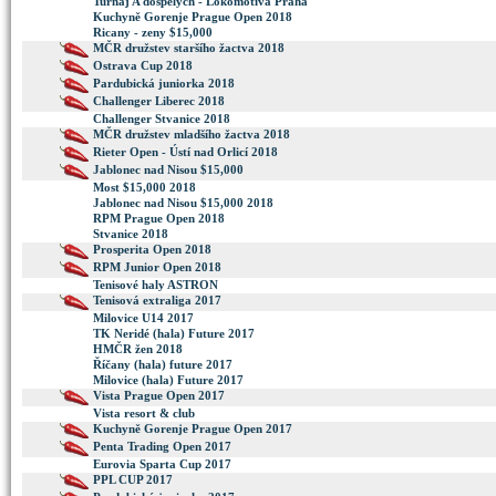
Turnaj A dospelych - Lokomotiva Praha
Kuchyně Gorenje Prague Open 2018
Ricany - zeny $15,000
MČR družstev staršího žactva 2018
Ostrava Cup 2018
Pardubická juniorka 2018
Challenger Liberec 2018
Challenger Stvanice 2018
MČR družstev mladšího žactva 2018
Rieter Open - Ústí nad Orlicí 2018
Jablonec nad Nisou $15,000
Most $15,000 2018
Jablonec nad Nisou $15,000 2018
RPM Prague Open 2018
Stvanice 2018
Prosperita Open 2018
RPM Junior Open 2018
Tenisové haly ASTRON
Tenisová extraliga 2017
Milovice U14 2017
TK Neridé (hala) Future 2017
HMČR žen 2018
Říčany (hala) future 2017
Milovice (hala) Future 2017
Vista Prague Open 2017
Vista resort & club
Kuchyně Gorenje Prague Open 2017
Penta Trading Open 2017
Eurovia Sparta Cup 2017
PPL CUP 2017