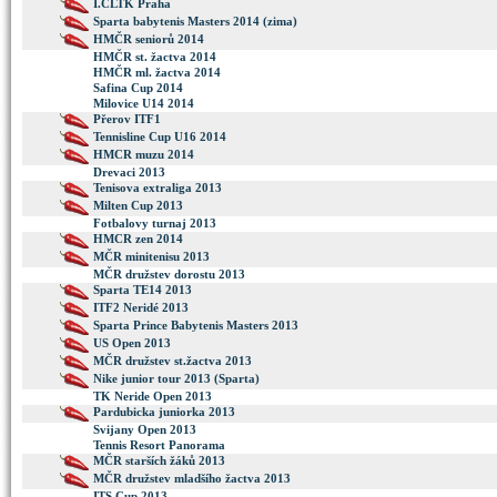
I.ČLTK Praha
Sparta babytenis Masters 2014 (zima)
HMČR seniorů 2014
HMČR st. žactva 2014
HMČR ml. žactva 2014
Safina Cup 2014
Milovice U14 2014
Přerov ITF1
Tennisline Cup U16 2014
HMCR muzu 2014
Drevaci 2013
Tenisova extraliga 2013
Milten Cup 2013
Fotbalovy turnaj 2013
HMCR zen 2014
MČR minitenisu 2013
MČR družstev dorostu 2013
Sparta TE14 2013
ITF2 Neridé 2013
Sparta Prince Babytenis Masters 2013
US Open 2013
MČR družstev st.žactva 2013
Nike junior tour 2013 (Sparta)
TK Neride Open 2013
Pardubicka juniorka 2013
Svijany Open 2013
Tennis Resort Panorama
MČR starších žáků 2013
MČR družstev mladšího žactva 2013
ITS Cup 2013