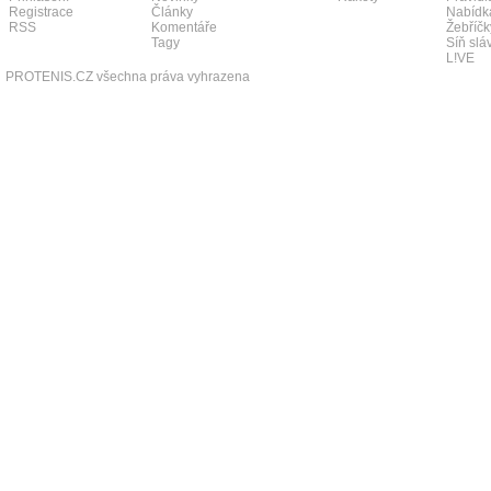
Registrace
Články
Nabídk
RSS
Komentáře
Žebříčk
Tagy
Síň slá
L!VE
PROTENIS.CZ všechna práva vyhrazena