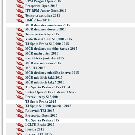
RPM Prague Open 2016
Prosperita Open 2016
ITF RPM Junior Open 2016
Tenisová extraliga 2015
HMČR žen 2016
MCR druzstev minitenisu 2015
MCR druzstev dorostu 2015
Tenisove karticky 2015
Vista Resort Club $10,000 2015
TJ Spoje Praha $10,000 2015
MČR družstev staršího žactva 2015
MČR mužů a žen 2015
Pardubická juniorka 2015
MČR starších žáků 2015
ME U14 2015
MČR družstev mladšího žactva 2015
MČR mladších žáků 2015
MČR mladších žákyň 2015
TK Sparta Praha 2015 - ITF 4
Rieter Open 2015 - Usti nad Orlici
Prerov - zeny $15,000
TJ Spoje Praha 2015
TJ Spoje $10,000 (muzi) - 2015
Rakovnik TE1 2015
Prosperita Open 2015
TK Sparta Praha 2015
I.CLTK Praha 2015
Florida 2015
Prerov ITF1 2015