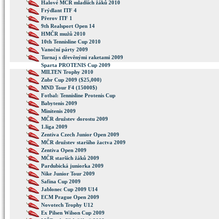
Halové MČR mladších žáků 2010
Frýdlant ITF 4
Přerov ITF 1
9th Realsport Open 14
HMČR mužů 2010
10th Tennisline Cup 2010
Vanoční párty 2009
Turnaj s dřevěnými raketami 2009
Sparta PROTENIS Cup 2009
MILTEN Trophy 2010
Zubr Cup 2009 ($25,000)
MND Tour F4 (15000$)
Fotbal: Tennisline Protenis Cup
Babytenis 2009
Minitenis 2009
MČR družstev dorostu 2009
1.liga 2009
Zentiva Czech Junior Open 2009
MČR družstev staršího žactva 2009
Zentiva Open 2009
MČR starších žáků 2009
Pardubická juniorka 2009
Nike Junior Tour 2009
Safina Cup 2009
Jablonec Cup 2009 U14
ECM Prague Open 2009
Novotech Trophy U12
Ex Pilsen Wilson Cup 2009