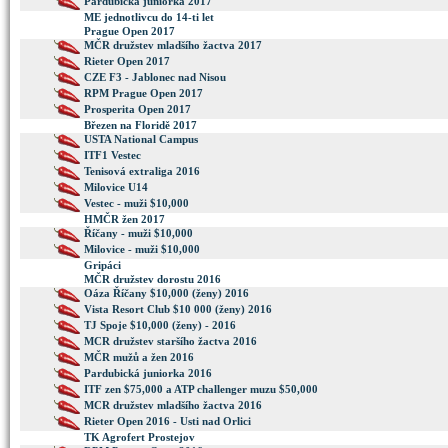
Pardubická juniorka 2017
ME jednotlivcu do 14-ti let
Prague Open 2017
MČR družstev mladšího žactva 2017
Rieter Open 2017
CZE F3 - Jablonec nad Nisou
RPM Prague Open 2017
Prosperita Open 2017
Březen na Floridě 2017
USTA National Campus
ITF1 Vestec
Tenisová extraliga 2016
Milovice U14
Vestec - muži $10,000
HMČR žen 2017
Říčany - muži $10,000
Milovice - muži $10,000
Gripáci
MČR družstev dorostu 2016
Oáza Říčany $10,000 (ženy) 2016
Vista Resort Club $10 000 (ženy) 2016
TJ Spoje $10,000 (ženy) - 2016
MCR družstev staršího žactva 2016
MČR mužů a žen 2016
Pardubická juniorka 2016
ITF zen $75,000 a ATP challenger muzu $50,000
MCR družstev mladšího žactva 2016
Rieter Open 2016 - Usti nad Orlici
TK Agrofert Prostejov