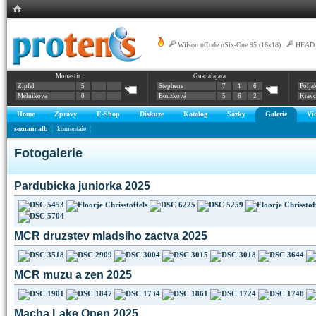
Wilson nCode nSix-One 95 (16x18)
|
HEAD G
Monastir
Guadalajara
nCode n5
Zipfel
5
Stephens
7
1
6
Polja
Melnikova
0
Bouzková
5
6
2
Krav
Home
Zprávy
E-Shop
Diskuze
Katalog
Sázky
Galerie
Vi
seznam alb
komentáře
Fotogalerie
Pardubicka juniorka 2025
MCR druzstev mladsiho zactva 2025
MCR muzu a zen 2025
Macha Lake Open 2025