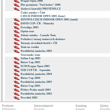
Prague Open 2006
Ples gymnázia "Nad štolou" 2006
Sázková kancelář PROTENIS.CZ
Česká antuka v Číně
CZECH INDOOR OPEN 2005 (ženy)
ZENTIVA CZECH INDOOR OPEN 2005 (muži)
DAVIS CUP: ČR - Německo
Extraliga 2005
Optim tour
Zelená antuka - Canada Tenn
Fotbalový turnaj tenisových družstev
Turnaje závodních hráčů v ČR
Tenis na vozíku
Pardubická juniorka 2005
Veteránský tenis
Safina Cup 2005
Rieter Cup 2005
ECM Prague Open 2005
FED CUP ČR - Japonsko
Pardubická juniorka 2004
Rieter Cup 2004
Pardubická juniorka 2003
Rieter Cup 2003
Přebor Prahy mužů 2003
Pardubická juniorka 2002
Povodně 2002
Protenis
Zpravodajství
Katalog
Sázky
Přihlášení
Novinky
Rakety
Pravidl