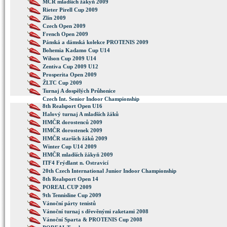
MČR mladších žákyň 2009
Rieter Pirell Cup 2009
Zlín 2009
Czech Open 2009
French Open 2009
Pánská a dámská kolekce PROTENIS 2009
Bohemia Kadamo Cup U14
Wilson Cup 2009 U14
Zentiva Cup 2009 U12
Prosperita Open 2009
ŽLTC Cup 2009
Turnaj A dospělých Průhonice
Czech Int. Senior Indoor Championship
8th Realsport Open U16
Halový turnaj A mladších žáků
HMČR dorostenců 2009
HMČR dorostenek 2009
HMČR starších žáků 2009
Winter Cup U14 2009
HMČR mladších žákyň 2009
ITF4 Frýdlant n. Ostravicí
20th Czech International Junior Indoor Championship
8th Realsport Open 14
POREAL CUP 2009
9th Tennisline Cup 2009
Vánoční párty tenistů
Vánoční turnaj s dřevěnými raketami 2008
Vánoční Sparta & PROTENIS Cup 2008