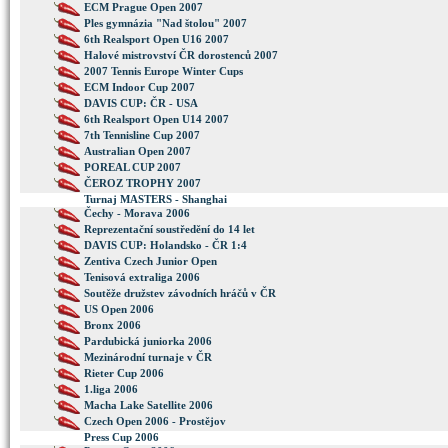
ECM Prague Open 2007
Ples gymnázia "Nad štolou" 2007
6th Realsport Open U16 2007
Halové mistrovství ČR dorostenců 2007
2007 Tennis Europe Winter Cups
ECM Indoor Cup 2007
DAVIS CUP: ČR - USA
6th Realsport Open U14 2007
7th Tennisline Cup 2007
Australian Open 2007
POREAL CUP 2007
ČEROZ TROPHY 2007
Turnaj MASTERS - Shanghai
Čechy - Morava 2006
Reprezentační soustředění do 14 let
DAVIS CUP: Holandsko - ČR 1:4
Zentiva Czech Junior Open
Tenisová extraliga 2006
Soutěže družstev závodních hráčů v ČR
US Open 2006
Bronx 2006
Pardubická juniorka 2006
Mezinárodní turnaje v ČR
Rieter Cup 2006
1.liga 2006
Macha Lake Satellite 2006
Czech Open 2006 - Prostějov
Press Cup 2006