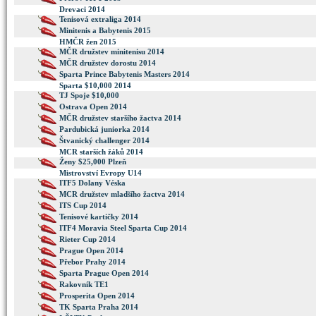
Drevaci 2014
Tenisová extraliga 2014
Minitenis a Babytenis 2015
HMČR žen 2015
MČR družstev minitenisu 2014
MČR družstev dorostu 2014
Sparta Prince Babytenis Masters 2014
Sparta $10,000 2014
TJ Spoje $10,000
Ostrava Open 2014
MČR družstev staršího žactva 2014
Pardubická juniorka 2014
Štvanický challenger 2014
MCR starších žáků 2014
Ženy $25,000 Plzeň
Mistrovství Evropy U14
ITF5 Dolany Véska
MCR družstev mladšího žactva 2014
ITS Cup 2014
Tenisové kartičky 2014
ITF4 Moravia Steel Sparta Cup 2014
Rieter Cup 2014
Prague Open 2014
Přebor Prahy 2014
Sparta Prague Open 2014
Rakovník TE1
Prosperita Open 2014
TK Sparta Praha 2014