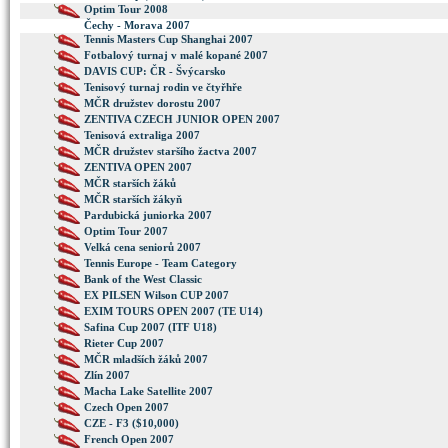
Optim Tour 2008
Čechy - Morava 2007
Tennis Masters Cup Shanghai 2007
Fotbalový turnaj v malé kopané 2007
DAVIS CUP: ČR - Švýcarsko
Tenisový turnaj rodin ve čtyřhře
MČR družstev dorostu 2007
ZENTIVA CZECH JUNIOR OPEN 2007
Tenisová extraliga 2007
MČR družstev staršího žactva 2007
ZENTIVA OPEN 2007
MČR starších žáků
MČR starších žákyň
Pardubická juniorka 2007
Optim Tour 2007
Velká cena seniorů 2007
Tennis Europe - Team Category
Bank of the West Classic
EX PILSEN Wilson CUP 2007
EXIM TOURS OPEN 2007 (TE U14)
Safina Cup 2007 (ITF U18)
Rieter Cup 2007
MČR mladších žáků 2007
Zlín 2007
Macha Lake Satellite 2007
Czech Open 2007
CZE - F3 ($10,000)
French Open 2007