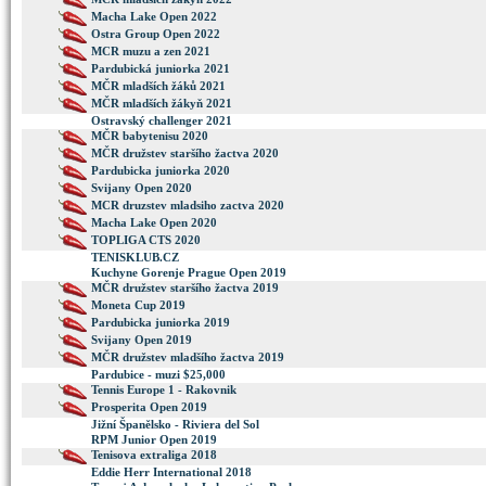
Macha Lake Open 2022
Ostra Group Open 2022
MCR muzu a zen 2021
Pardubická juniorka 2021
MČR mladších žáků 2021
MČR mladších žákyň 2021
Ostravský challenger 2021
MČR babytenisu 2020
MČR družstev staršího žactva 2020
Pardubicka juniorka 2020
Svijany Open 2020
MCR druzstev mladsiho zactva 2020
Macha Lake Open 2020
TOPLIGA CTS 2020
TENISKLUB.CZ
Kuchyne Gorenje Prague Open 2019
MČR družstev staršího žactva 2019
Moneta Cup 2019
Pardubicka juniorka 2019
Svijany Open 2019
MČR družstev mladšího žactva 2019
Pardubice - muzi $25,000
Tennis Europe 1 - Rakovnik
Prosperita Open 2019
Jižní Španělsko - Riviera del Sol
RPM Junior Open 2019
Tenisova extraliga 2018
Eddie Herr International 2018