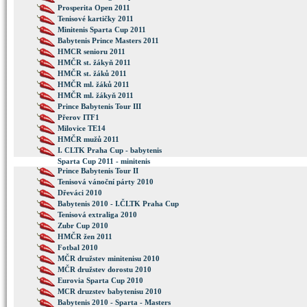
Prosperita Open 2011
Tenisové kartičky 2011
Minitenis Sparta Cup 2011
Babytenis Prince Masters 2011
HMCR senioru 2011
HMČR st. žákyň 2011
HMČR st. žáků 2011
HMČR ml. žáků 2011
HMČR ml. žákyň 2011
Prince Babytenis Tour III
Přerov ITF1
Milovice TE14
HMČR mužů 2011
I. CLTK Praha Cup - babytenis
Sparta Cup 2011 - minitenis
Prince Babytenis Tour II
Tenisová vánoční párty 2010
Dřeváci 2010
Babytenis 2010 - I.ČLTK Praha Cup
Tenisová extraliga 2010
Zubr Cup 2010
HMČR žen 2011
Fotbal 2010
MČR družstev minitenisu 2010
MČR družstev dorostu 2010
Eurovia Sparta Cup 2010
MCR druzstev babytenisu 2010
Babytenis 2010 - Sparta - Masters