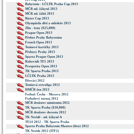
Babytenis - I.ČLTK Praha Cup 2013
MČR ml. žákyně 2013
MČR ml. žáků 2013
Rieter Cup 2013
Olympiáda dětí a mládeže 2013
Zlín - ženy ($25,000)
Prague Open 2013
Přebor Prahy Babytenisu
French Open 2013
Tenisové kartičky 2013
Přebory Prahy 2013
Sparta Prague Open 2013
Rakovník TE1 2013
Prosperita Open 2013
TK Sparta Praha 2013
I.ČLTK Praha 2013
Dřeváci 2012
Tenisová extraliga 2012
HMČR žen 2013
Fotbal: Čechy - Morava 2012
Fotbalový turnaj 2012
MČR družstev minitenisu 2012
TK Sparta Praha ($10,000)
MČR družstev dorostu 2012
TK Neridé - ml. žákyně A
TE14 2012 - TK Sparta Praha
Sparta Praha Babytenis Masters (léto) 2012
TK Neride 2012 (ITF2)