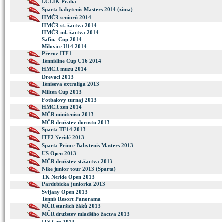
I.ČLTK Praha
Sparta babytenis Masters 2014 (zima)
HMČR seniorů 2014
HMČR st. žactva 2014
HMČR ml. žactva 2014
Safina Cup 2014
Milovice U14 2014
Přerov ITF1
Tennisline Cup U16 2014
HMCR muzu 2014
Drevaci 2013
Tenisova extraliga 2013
Milten Cup 2013
Fotbalovy turnaj 2013
HMCR zen 2014
MČR minitenisu 2013
MČR družstev dorostu 2013
Sparta TE14 2013
ITF2 Neridé 2013
Sparta Prince Babytenis Masters 2013
US Open 2013
MČR družstev st.žactva 2013
Nike junior tour 2013 (Sparta)
TK Neride Open 2013
Pardubicka juniorka 2013
Svijany Open 2013
Tennis Resort Panorama
MČR starších žáků 2013
MČR družstev mladšího žactva 2013
ITS Cup 2013