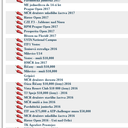
Pardubická juniorka 2017
ME jednotlivcu do 14-ti let
Prague Open 2017
MČR družstev mladšího žactva 2017
Rieter Open 2017
CZE F3 - Jablonec nad Nisou
RPM Prague Open 2017
Prosperita Open 2017
Březen na Floridě 2017
USTA National Campus
ITF1 Vestec
Tenisová extraliga 2016
Milovice U14
Vestec - muži $10,000
HMČR žen 2017
Říčany - muži $10,000
Milovice - muži $10,000
Gripáci
MČR družstev dorostu 2016
Oáza Říčany $10,000 (ženy) 2016
Vista Resort Club $10 000 (ženy) 2016
TJ Spoje $10,000 (ženy) - 2016
MCR družstev staršího žactva 2016
MČR mužů a žen 2016
Pardubická juniorka 2016
ITF zen $75,000 a ATP challenger muzu $50,000
MCR družstev mladšího žactva 2016
Rieter Open 2016 - Usti nad Orlici
TK Agrofert Prostejov