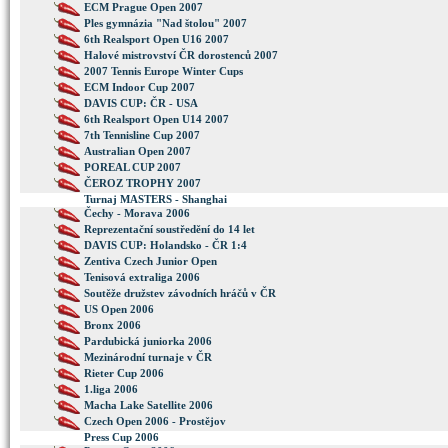
ECM Prague Open 2007
Ples gymnázia "Nad štolou" 2007
6th Realsport Open U16 2007
Halové mistrovství ČR dorostenců 2007
2007 Tennis Europe Winter Cups
ECM Indoor Cup 2007
DAVIS CUP: ČR - USA
6th Realsport Open U14 2007
7th Tennisline Cup 2007
Australian Open 2007
POREAL CUP 2007
ČEROZ TROPHY 2007
Turnaj MASTERS - Shanghai
Čechy - Morava 2006
Reprezentační soustředění do 14 let
DAVIS CUP: Holandsko - ČR 1:4
Zentiva Czech Junior Open
Tenisová extraliga 2006
Soutěže družstev závodních hráčů v ČR
US Open 2006
Bronx 2006
Pardubická juniorka 2006
Mezinárodní turnaje v ČR
Rieter Cup 2006
1.liga 2006
Macha Lake Satellite 2006
Czech Open 2006 - Prostějov
Press Cup 2006