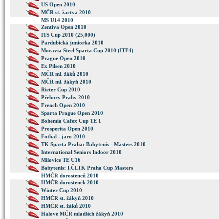
US Open 2010
MČR st. žactva 2010
MS U14 2010
Zentiva Open 2010
ITS Cup 2010 (25,000)
Pardubická juniorka 2010
Moravia Steel Sparta Cup 2010 (ITF4)
Prague Open 2010
Ex Pilsen 2010
MČR ml. žáků 2010
MČR ml. žákyň 2010
Rieter Cup 2010
Přebory Prahy 2010
French Open 2010
Sparta Prague Open 2010
Bohemia Cafex Cup TE 1
Prosperita Open 2010
Fotbal - jaro 2010
TK Sparta Praha: Babytenis - Masters 2010
International Seniors Indoor 2010
Milovice TE U16
Babytenis: I.ČLTK Praha Cup Masters
HMČR dorostenců 2010
HMČR dorostenek 2010
Winter Cup 2010
HMČR st. žákyň 2010
HMČR st. žáků 2010
Halové MČR mladších žákyň 2010