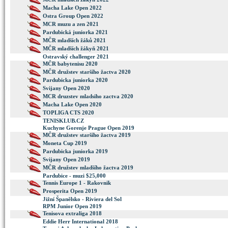
Macha Lake Open 2022
Ostra Group Open 2022
MCR muzu a zen 2021
Pardubická juniorka 2021
MČR mladších žáků 2021
MČR mladších žákyň 2021
Ostravský challenger 2021
MČR babytenisu 2020
MČR družstev staršího žactva 2020
Pardubicka juniorka 2020
Svijany Open 2020
MCR druzstev mladsiho zactva 2020
Macha Lake Open 2020
TOPLIGA CTS 2020
TENISKLUB.CZ
Kuchyne Gorenje Prague Open 2019
MČR družstev staršího žactva 2019
Moneta Cup 2019
Pardubicka juniorka 2019
Svijany Open 2019
MČR družstev mladšího žactva 2019
Pardubice - muzi $25,000
Tennis Europe 1 - Rakovnik
Prosperita Open 2019
Jižní Španělsko - Riviera del Sol
RPM Junior Open 2019
Tenisova extraliga 2018
Eddie Herr International 2018