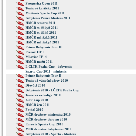
Prosperita Open 2011
Tenisové kartičky 2011
Minitenis Sparta Cup 2011
Babytenis Prince Masters 2011
HMCR senioru 2011
HMČR st. žákyň 2011
HMČR st. žáků 2011
HMČR ml. žáků 2011
HMČR ml. žákyň 2011
Prince Babytenis Tour III
Přerov ITF1
Milovice TE14
HMČR mužů 2011
I. CLTK Praha Cup - babytenis
Sparta Cup 2011 - minitenis
Prince Babytenis Tour II
Tenisová vánoční párty 2010
Dřeváci 2010
Babytenis 2010 - I.ČLTK Praha Cup
Tenisová extraliga 2010
Zubr Cup 2010
HMČR žen 2011
Fotbal 2010
MČR družstev minitenisu 2010
MČR družstev dorostu 2010
Eurovia Sparta Cup 2010
MCR druzstev babytenisu 2010
Babytenis 2010 - Sparta - Masters