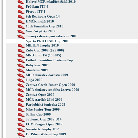
Halové MČR mladších žáků 2010
Frýdlant ITF 4
Přerov ITF 1
9th Realsport Open 14
HMČR mužů 2010
10th Tennisline Cup 2010
Vanoční párty 2009
Turnaj s dřevěnými raketami 2009
Sparta PROTENIS Cup 2009
MILTEN Trophy 2010
Zubr Cup 2009 ($25,000)
MND Tour F4 (15000$)
Fotbal: Tennisline Protenis Cup
Babytenis 2009
Minitenis 2009
MČR družstev dorostu 2009
1.liga 2009
Zentiva Czech Junior Open 2009
MČR družstev staršího žactva 2009
Zentiva Open 2009
MČR starších žáků 2009
Pardubická juniorka 2009
Nike Junior Tour 2009
Safina Cup 2009
Jablonec Cup 2009 U14
ECM Prague Open 2009
Novotech Trophy U12
Ex Pilsen Wilson Cup 2009