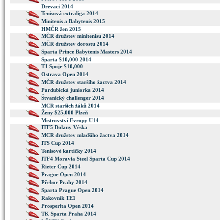
Drevaci 2014
Tenisová extraliga 2014
Minitenis a Babytenis 2015
HMČR žen 2015
MČR družstev minitenisu 2014
MČR družstev dorostu 2014
Sparta Prince Babytenis Masters 2014
Sparta $10,000 2014
TJ Spoje $10,000
Ostrava Open 2014
MČR družstev staršího žactva 2014
Pardubická juniorka 2014
Štvanický challenger 2014
MCR starších žáků 2014
Ženy $25,000 Plzeň
Mistrovství Evropy U14
ITF5 Dolany Véska
MCR družstev mladšího žactva 2014
ITS Cup 2014
Tenisové kartičky 2014
ITF4 Moravia Steel Sparta Cup 2014
Rieter Cup 2014
Prague Open 2014
Přebor Prahy 2014
Sparta Prague Open 2014
Rakovník TE1
Prosperita Open 2014
TK Sparta Praha 2014