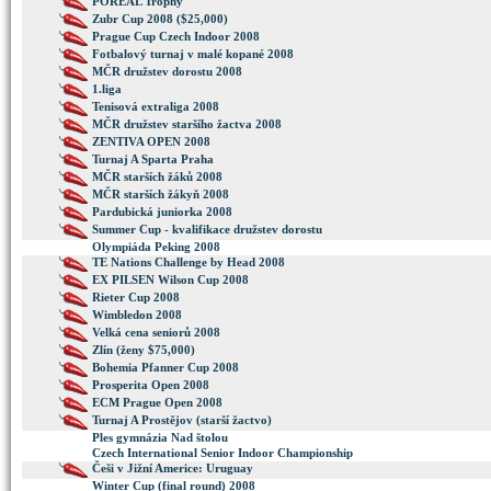
POREAL Trophy
Zubr Cup 2008 ($25,000)
Prague Cup Czech Indoor 2008
Fotbalový turnaj v malé kopané 2008
MČR družstev dorostu 2008
1.liga
Tenisová extraliga 2008
MČR družstev staršího žactva 2008
ZENTIVA OPEN 2008
Turnaj A Sparta Praha
MČR starších žáků 2008
MČR starších žákyň 2008
Pardubická juniorka 2008
Summer Cup - kvalifikace družstev dorostu
Olympiáda Peking 2008
TE Nations Challenge by Head 2008
EX PILSEN Wilson Cup 2008
Rieter Cup 2008
Wimbledon 2008
Velká cena seniorů 2008
Zlín (ženy $75,000)
Bohemia Pfanner Cup 2008
Prosperita Open 2008
ECM Prague Open 2008
Turnaj A Prostějov (starší žactvo)
Ples gymnázia Nad štolou
Czech International Senior Indoor Championship
Češi v Jižní Americe: Uruguay
Winter Cup (final round) 2008