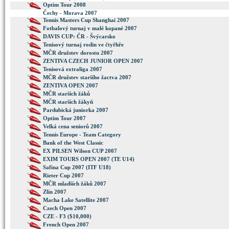
Optim Tour 2008
Čechy - Morava 2007
Tennis Masters Cup Shanghai 2007
Fotbalový turnaj v malé kopané 2007
DAVIS CUP: ČR - Švýcarsko
Tenisový turnaj rodin ve čtyřhře
MČR družstev dorostu 2007
ZENTIVA CZECH JUNIOR OPEN 2007
Tenisová extraliga 2007
MČR družstev staršího žactva 2007
ZENTIVA OPEN 2007
MČR starších žáků
MČR starších žákyň
Pardubická juniorka 2007
Optim Tour 2007
Velká cena seniorů 2007
Tennis Europe - Team Category
Bank of the West Classic
EX PILSEN Wilson CUP 2007
EXIM TOURS OPEN 2007 (TE U14)
Safina Cup 2007 (ITF U18)
Rieter Cup 2007
MČR mladších žáků 2007
Zlín 2007
Macha Lake Satellite 2007
Czech Open 2007
CZE - F3 ($10,000)
French Open 2007