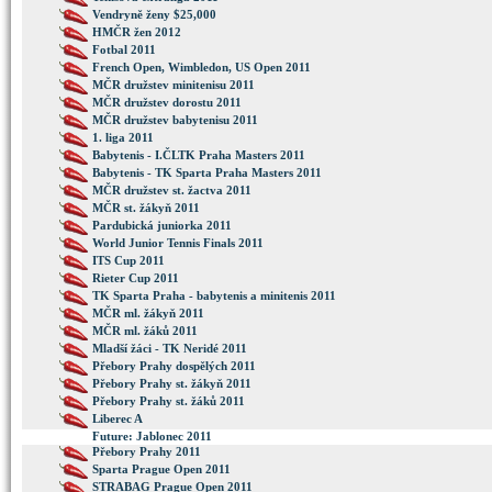
Vendryně ženy $25,000
HMČR žen 2012
Fotbal 2011
French Open, Wimbledon, US Open 2011
MČR družstev minitenisu 2011
MČR družstev dorostu 2011
MČR družstev babytenisu 2011
1. liga 2011
Babytenis - I.ČLTK Praha Masters 2011
Babytenis - TK Sparta Praha Masters 2011
MČR družstev st. žactva 2011
MČR st. žákyň 2011
Pardubická juniorka 2011
World Junior Tennis Finals 2011
ITS Cup 2011
Rieter Cup 2011
TK Sparta Praha - babytenis a minitenis 2011
MČR ml. žákyň 2011
MČR ml. žáků 2011
Mladší žáci - TK Neridé 2011
Přebory Prahy dospělých 2011
Přebory Prahy st. žákyň 2011
Přebory Prahy st. žáků 2011
Liberec A
Future: Jablonec 2011
Přebory Prahy 2011
Sparta Prague Open 2011
STRABAG Prague Open 2011