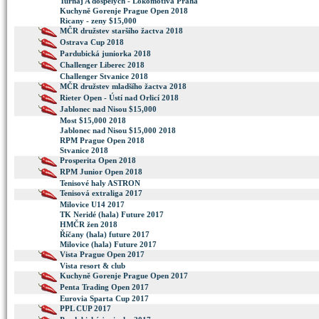
Turnaj A dospelych - Lokomotiva Praha
Kuchyně Gorenje Prague Open 2018
Ricany - zeny $15,000
MČR družstev staršího žactva 2018
Ostrava Cup 2018
Pardubická juniorka 2018
Challenger Liberec 2018
Challenger Stvanice 2018
MČR družstev mladšího žactva 2018
Rieter Open - Ústí nad Orlicí 2018
Jablonec nad Nisou $15,000
Most $15,000 2018
Jablonec nad Nisou $15,000 2018
RPM Prague Open 2018
Stvanice 2018
Prosperita Open 2018
RPM Junior Open 2018
Tenisové haly ASTRON
Tenisová extraliga 2017
Milovice U14 2017
TK Neridé (hala) Future 2017
HMČR žen 2018
Říčany (hala) future 2017
Milovice (hala) Future 2017
Vista Prague Open 2017
Vista resort & club
Kuchyně Gorenje Prague Open 2017
Penta Trading Open 2017
Eurovia Sparta Cup 2017
PPL CUP 2017