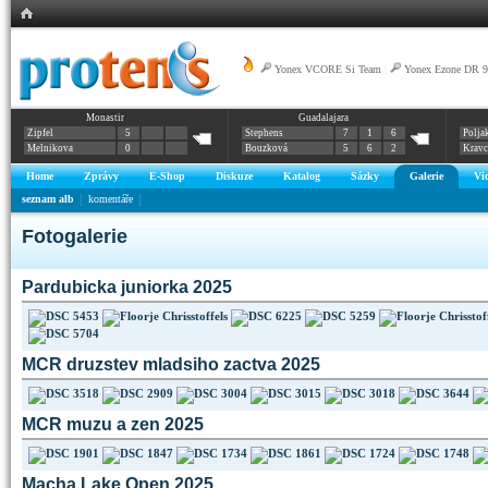
Yonex VCORE Si Team
|
Yonex Ezone DR 9
Monastir
Guadalajara
Zipfel
5
Stephens
7
1
6
Polja
Melnikova
0
Bouzková
5
6
2
Krav
Home
Zprávy
E-Shop
Diskuze
Katalog
Sázky
Galerie
Vi
seznam alb
komentáře
Fotogalerie
Pardubicka juniorka 2025
MCR druzstev mladsiho zactva 2025
MCR muzu a zen 2025
Macha Lake Open 2025