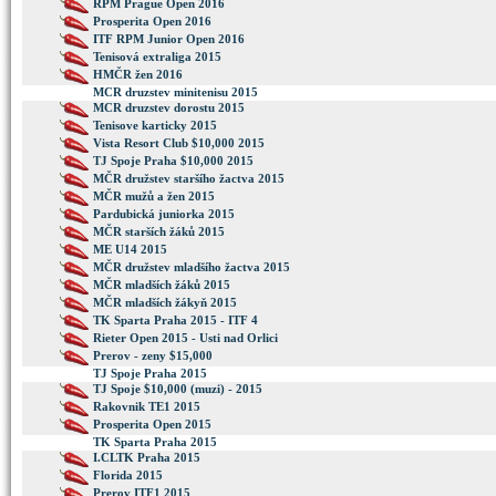
RPM Prague Open 2016
Prosperita Open 2016
ITF RPM Junior Open 2016
Tenisová extraliga 2015
HMČR žen 2016
MCR druzstev minitenisu 2015
MCR druzstev dorostu 2015
Tenisove karticky 2015
Vista Resort Club $10,000 2015
TJ Spoje Praha $10,000 2015
MČR družstev staršího žactva 2015
MČR mužů a žen 2015
Pardubická juniorka 2015
MČR starších žáků 2015
ME U14 2015
MČR družstev mladšího žactva 2015
MČR mladších žáků 2015
MČR mladších žákyň 2015
TK Sparta Praha 2015 - ITF 4
Rieter Open 2015 - Usti nad Orlici
Prerov - zeny $15,000
TJ Spoje Praha 2015
TJ Spoje $10,000 (muzi) - 2015
Rakovnik TE1 2015
Prosperita Open 2015
TK Sparta Praha 2015
I.CLTK Praha 2015
Florida 2015
Prerov ITF1 2015