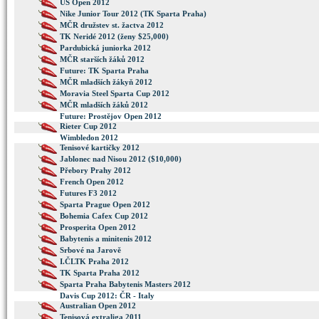
US Open 2012
Nike Junior Tour 2012 (TK Sparta Praha)
MČR družstev st. žactva 2012
TK Neridé 2012 (ženy $25,000)
Pardubická juniorka 2012
MČR starších žáků 2012
Future: TK Sparta Praha
MČR mladších žákyň 2012
Moravia Steel Sparta Cup 2012
MČR mladších žáků 2012
Future: Prostějov Open 2012
Rieter Cup 2012
Wimbledon 2012
Tenisové kartičky 2012
Jablonec nad Nisou 2012 ($10,000)
Přebory Prahy 2012
French Open 2012
Futures F3 2012
Sparta Prague Open 2012
Bohemia Cafex Cup 2012
Prosperita Open 2012
Babytenis a minitenis 2012
Srbové na Jarově
I.ČLTK Praha 2012
TK Sparta Praha 2012
Sparta Praha Babytenis Masters 2012
Davis Cup 2012: ČR - Italy
Australian Open 2012
Tenisová extraliga 2011