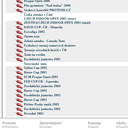
Prague Open 2006
Ples gymnázia "Nad štolou" 2006
Sázková kancelář PROTENIS.CZ
Česká antuka v Číně
CZECH INDOOR OPEN 2005 (ženy)
ZENTIVA CZECH INDOOR OPEN 2005 (muži)
DAVIS CUP: ČR - Německo
Extraliga 2005
Optim tour
Zelená antuka - Canada Tenn
Fotbalový turnaj tenisových družstev
Turnaje závodních hráčů v ČR
Tenis na vozíku
Pardubická juniorka 2005
Veteránský tenis
Safina Cup 2005
Rieter Cup 2005
ECM Prague Open 2005
FED CUP ČR - Japonsko
Pardubická juniorka 2004
Rieter Cup 2004
Pardubická juniorka 2003
Rieter Cup 2003
Přebor Prahy mužů 2003
Pardubická juniorka 2002
Povodně 2002
Protenis
Zpravodajství
Katalog
Sázky
Přihlášení
Novinky
Rakety
Pravidl