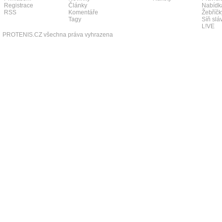
Registrace
Články
Nabídk
RSS
Komentáře
Žebříčk
Tagy
Síň slá
L!VE
PROTENIS.CZ všechna práva vyhrazena