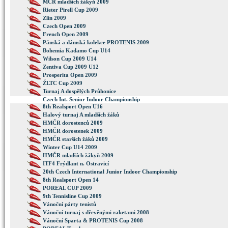
MČR mladších žákyň 2009
Rieter Pirell Cup 2009
Zlín 2009
Czech Open 2009
French Open 2009
Pánská a dámská kolekce PROTENIS 2009
Bohemia Kadamo Cup U14
Wilson Cup 2009 U14
Zentiva Cup 2009 U12
Prosperita Open 2009
ŽLTC Cup 2009
Turnaj A dospělých Průhonice
Czech Int. Senior Indoor Championship
8th Realsport Open U16
Halový turnaj A mladších žáků
HMČR dorostenců 2009
HMČR dorostenek 2009
HMČR starších žáků 2009
Winter Cup U14 2009
HMČR mladších žákyň 2009
ITF4 Frýdlant n. Ostravicí
20th Czech International Junior Indoor Championship
8th Realsport Open 14
POREAL CUP 2009
9th Tennisline Cup 2009
Vánoční párty tenistů
Vánoční turnaj s dřevěnými raketami 2008
Vánoční Sparta & PROTENIS Cup 2008