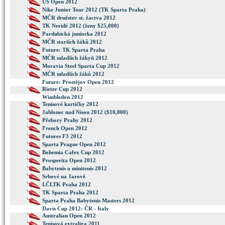
US Open 2012
Nike Junior Tour 2012 (TK Sparta Praha)
MČR družstev st. žactva 2012
TK Neridé 2012 (ženy $25,000)
Pardubická juniorka 2012
MČR starších žáků 2012
Future: TK Sparta Praha
MČR mladších žákyň 2012
Moravia Steel Sparta Cup 2012
MČR mladších žáků 2012
Future: Prostějov Open 2012
Rieter Cup 2012
Wimbledon 2012
Tenisové kartičky 2012
Jablonec nad Nisou 2012 ($10,000)
Přebory Prahy 2012
French Open 2012
Futures F3 2012
Sparta Prague Open 2012
Bohemia Cafex Cup 2012
Prosperita Open 2012
Babytenis a minitenis 2012
Srbové na Jarově
I.ČLTK Praha 2012
TK Sparta Praha 2012
Sparta Praha Babytenis Masters 2012
Davis Cup 2012: ČR - Italy
Australian Open 2012
Tenisová extraliga 2011