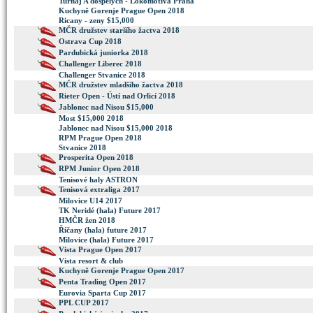
Turnaj A dospelych - Lokomotiva Praha
Kuchyně Gorenje Prague Open 2018
Ricany - zeny $15,000
MČR družstev staršího žactva 2018
Ostrava Cup 2018
Pardubická juniorka 2018
Challenger Liberec 2018
Challenger Stvanice 2018
MČR družstev mladšího žactva 2018
Rieter Open - Ústí nad Orlicí 2018
Jablonec nad Nisou $15,000
Most $15,000 2018
Jablonec nad Nisou $15,000 2018
RPM Prague Open 2018
Stvanice 2018
Prosperita Open 2018
RPM Junior Open 2018
Tenisové haly ASTRON
Tenisová extraliga 2017
Milovice U14 2017
TK Neridé (hala) Future 2017
HMČR žen 2018
Říčany (hala) future 2017
Milovice (hala) Future 2017
Vista Prague Open 2017
Vista resort & club
Kuchyně Gorenje Prague Open 2017
Penta Trading Open 2017
Eurovia Sparta Cup 2017
PPL CUP 2017