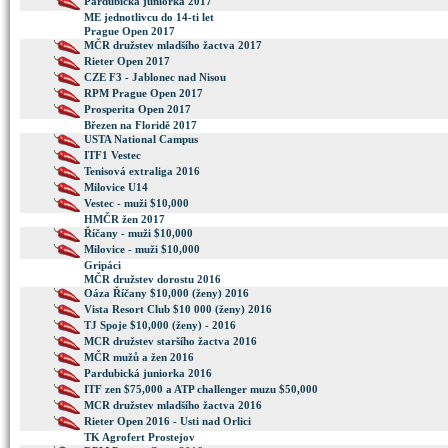
Pardubická juniorka 2017
ME jednotlivcu do 14-ti let
Prague Open 2017
MČR družstev mladšího žactva 2017
Rieter Open 2017
CZE F3 - Jablonec nad Nisou
RPM Prague Open 2017
Prosperita Open 2017
Březen na Floridě 2017
USTA National Campus
ITF1 Vestec
Tenisová extraliga 2016
Milovice U14
Vestec - muži $10,000
HMČR žen 2017
Říčany - muži $10,000
Milovice - muži $10,000
Gripáci
MČR družstev dorostu 2016
Oáza Říčany $10,000 (ženy) 2016
Vista Resort Club $10 000 (ženy) 2016
TJ Spoje $10,000 (ženy) - 2016
MCR družstev staršího žactva 2016
MČR mužů a žen 2016
Pardubická juniorka 2016
ITF zen $75,000 a ATP challenger muzu $50,000
MCR družstev mladšího žactva 2016
Rieter Open 2016 - Usti nad Orlici
TK Agrofert Prostejov