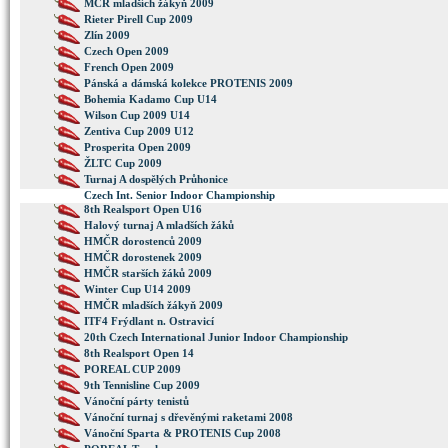
MČR mladších žákyň 2009
Rieter Pirell Cup 2009
Zlín 2009
Czech Open 2009
French Open 2009
Pánská a dámská kolekce PROTENIS 2009
Bohemia Kadamo Cup U14
Wilson Cup 2009 U14
Zentiva Cup 2009 U12
Prosperita Open 2009
ŽLTC Cup 2009
Turnaj A dospělých Průhonice
Czech Int. Senior Indoor Championship
8th Realsport Open U16
Halový turnaj A mladších žáků
HMČR dorostenců 2009
HMČR dorostenek 2009
HMČR starších žáků 2009
Winter Cup U14 2009
HMČR mladších žákyň 2009
ITF4 Frýdlant n. Ostravicí
20th Czech International Junior Indoor Championship
8th Realsport Open 14
POREAL CUP 2009
9th Tennisline Cup 2009
Vánoční párty tenistů
Vánoční turnaj s dřevěnými raketami 2008
Vánoční Sparta & PROTENIS Cup 2008