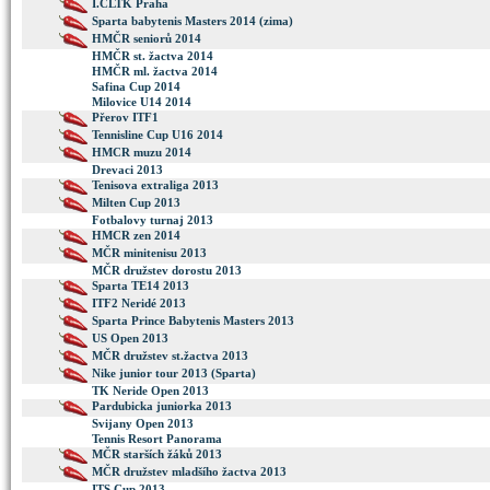
I.ČLTK Praha
Sparta babytenis Masters 2014 (zima)
HMČR seniorů 2014
HMČR st. žactva 2014
HMČR ml. žactva 2014
Safina Cup 2014
Milovice U14 2014
Přerov ITF1
Tennisline Cup U16 2014
HMCR muzu 2014
Drevaci 2013
Tenisova extraliga 2013
Milten Cup 2013
Fotbalovy turnaj 2013
HMCR zen 2014
MČR minitenisu 2013
MČR družstev dorostu 2013
Sparta TE14 2013
ITF2 Neridé 2013
Sparta Prince Babytenis Masters 2013
US Open 2013
MČR družstev st.žactva 2013
Nike junior tour 2013 (Sparta)
TK Neride Open 2013
Pardubicka juniorka 2013
Svijany Open 2013
Tennis Resort Panorama
MČR starších žáků 2013
MČR družstev mladšího žactva 2013
ITS Cup 2013