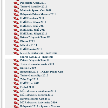
Prosperita Open 2011
Tenisové kartičky 2011
Minitenis Sparta Cup 2011
Babytenis Prince Masters 2011
HMCR senioru 2011
HMČR st. žákyň 2011
HMČR st. žáků 2011
HMČR ml. žáků 2011
HMČR ml. žákyň 2011
Prince Babytenis Tour III
Přerov ITF1
Milovice TE14
HMČR mužů 2011
I. CLTK Praha Cup - babytenis
Sparta Cup 2011 - minitenis
Prince Babytenis Tour II
Tenisová vánoční párty 2010
Dřeváci 2010
Babytenis 2010 - I.ČLTK Praha Cup
Tenisová extraliga 2010
Zubr Cup 2010
HMČR žen 2011
Fotbal 2010
MČR družstev minitenisu 2010
MČR družstev dorostu 2010
Eurovia Sparta Cup 2010
MCR druzstev babytenisu 2010
Babytenis 2010 - Sparta - Masters