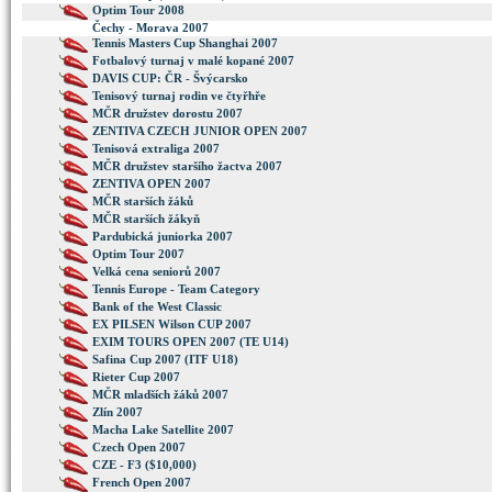
Optim Tour 2008
Čechy - Morava 2007
Tennis Masters Cup Shanghai 2007
Fotbalový turnaj v malé kopané 2007
DAVIS CUP: ČR - Švýcarsko
Tenisový turnaj rodin ve čtyřhře
MČR družstev dorostu 2007
ZENTIVA CZECH JUNIOR OPEN 2007
Tenisová extraliga 2007
MČR družstev staršího žactva 2007
ZENTIVA OPEN 2007
MČR starších žáků
MČR starších žákyň
Pardubická juniorka 2007
Optim Tour 2007
Velká cena seniorů 2007
Tennis Europe - Team Category
Bank of the West Classic
EX PILSEN Wilson CUP 2007
EXIM TOURS OPEN 2007 (TE U14)
Safina Cup 2007 (ITF U18)
Rieter Cup 2007
MČR mladších žáků 2007
Zlín 2007
Macha Lake Satellite 2007
Czech Open 2007
CZE - F3 ($10,000)
French Open 2007