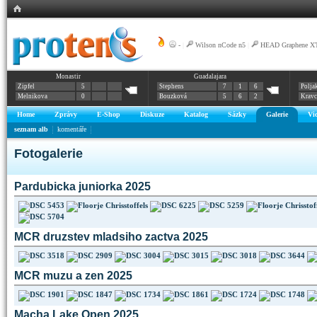
-
|
Wilson nCode n5
|
HEAD Graphene XT 
Monastir
Guadalajara
Zipfel
5
Stephens
7
1
6
Polja
Melnikova
0
Bouzková
5
6
2
Krav
Home
Zprávy
E-Shop
Diskuze
Katalog
Sázky
Galerie
Vi
seznam alb
komentáře
Fotogalerie
Pardubicka juniorka 2025
MCR druzstev mladsiho zactva 2025
MCR muzu a zen 2025
Macha Lake Open 2025