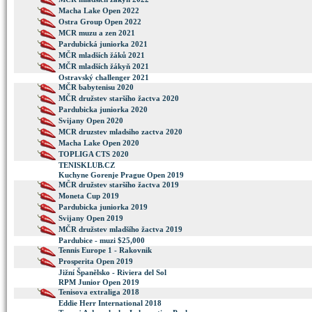
Macha Lake Open 2022
Ostra Group Open 2022
MCR muzu a zen 2021
Pardubická juniorka 2021
MČR mladších žáků 2021
MČR mladších žákyň 2021
Ostravský challenger 2021
MČR babytenisu 2020
MČR družstev staršího žactva 2020
Pardubicka juniorka 2020
Svijany Open 2020
MCR druzstev mladsiho zactva 2020
Macha Lake Open 2020
TOPLIGA CTS 2020
TENISKLUB.CZ
Kuchyne Gorenje Prague Open 2019
MČR družstev staršího žactva 2019
Moneta Cup 2019
Pardubicka juniorka 2019
Svijany Open 2019
MČR družstev mladšího žactva 2019
Pardubice - muzi $25,000
Tennis Europe 1 - Rakovnik
Prosperita Open 2019
Jižní Španělsko - Riviera del Sol
RPM Junior Open 2019
Tenisova extraliga 2018
Eddie Herr International 2018