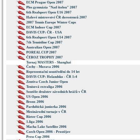
ECM Prague Open 2007
Ples gymnázia "Nad štolou" 2007
6th Realsport Open U16 2007
Halové mistrovství ČR dorostenců 2007
2007 Tennis Europe Winter Cups
ECM Indoor Cup 2007
DAVIS CUP: ČR - USA
6th Realsport Open U14 2007
7th Tennisline Cup 2007
Australian Open 2007
POREAL CUP 2007
ČEROZ TROPHY 2007
Turnaj MASTERS - Shanghai
Čechy - Morava 2006
Reprezentační soustředění do 14 let
DAVIS CUP: Holandsko - ČR 1:4
Zentiva Czech Junior Open
Tenisová extraliga 2006
Soutěže družstev závodních hráčů v ČR
US Open 2006
Bronx 2006
Pardubická juniorka 2006
Mezinárodní turnaje v ČR
Rieter Cup 2006
1.liga 2006
Macha Lake Satellite 2006
Czech Open 2006 - Prostějov
Press Cup 2006