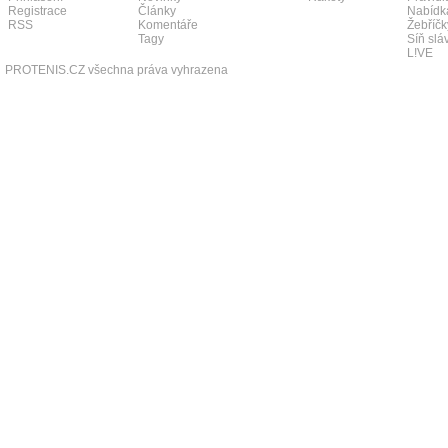
Registrace
Články
Nabídk
RSS
Komentáře
Žebříčk
Tagy
Síň slá
L!VE
PROTENIS.CZ všechna práva vyhrazena