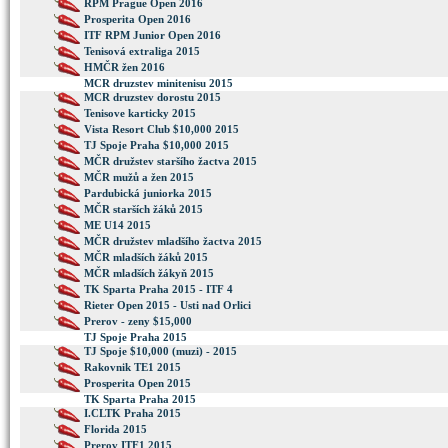
RPM Prague Open 2016
Prosperita Open 2016
ITF RPM Junior Open 2016
Tenisová extraliga 2015
HMČR žen 2016
MCR druzstev minitenisu 2015
MCR druzstev dorostu 2015
Tenisove karticky 2015
Vista Resort Club $10,000 2015
TJ Spoje Praha $10,000 2015
MČR družstev staršího žactva 2015
MČR mužů a žen 2015
Pardubická juniorka 2015
MČR starších žáků 2015
ME U14 2015
MČR družstev mladšího žactva 2015
MČR mladších žáků 2015
MČR mladších žákyň 2015
TK Sparta Praha 2015 - ITF 4
Rieter Open 2015 - Usti nad Orlici
Prerov - zeny $15,000
TJ Spoje Praha 2015
TJ Spoje $10,000 (muzi) - 2015
Rakovnik TE1 2015
Prosperita Open 2015
TK Sparta Praha 2015
I.CLTK Praha 2015
Florida 2015
Prerov ITF1 2015