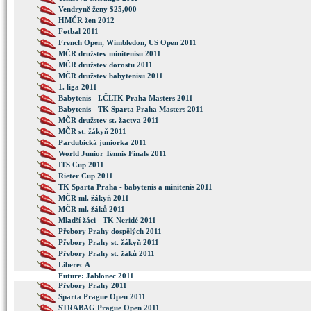
Vendryně ženy $25,000
HMČR žen 2012
Fotbal 2011
French Open, Wimbledon, US Open 2011
MČR družstev minitenisu 2011
MČR družstev dorostu 2011
MČR družstev babytenisu 2011
1. liga 2011
Babytenis - I.ČLTK Praha Masters 2011
Babytenis - TK Sparta Praha Masters 2011
MČR družstev st. žactva 2011
MČR st. žákyň 2011
Pardubická juniorka 2011
World Junior Tennis Finals 2011
ITS Cup 2011
Rieter Cup 2011
TK Sparta Praha - babytenis a minitenis 2011
MČR ml. žákyň 2011
MČR ml. žáků 2011
Mladší žáci - TK Neridé 2011
Přebory Prahy dospělých 2011
Přebory Prahy st. žákyň 2011
Přebory Prahy st. žáků 2011
Liberec A
Future: Jablonec 2011
Přebory Prahy 2011
Sparta Prague Open 2011
STRABAG Prague Open 2011