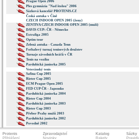
Prague Open 2006
Ples gymnázia "Nad štolou" 2006
Sázková kancelář PROTENIS.CZ
Česká antuka v Číně
CZECH INDOOR OPEN 2005 (ženy)
ZENTIVA CZECH INDOOR OPEN 2005 (muži)
DAVIS CUP: ČR - Německo
Extraliga 2005
Optim tour
Zelená antuka - Canada Tenn
Fotbalový turnaj tenisových družstev
Turnaje závodních hráčů v ČR
Tenis na vozíku
Pardubická juniorka 2005
Veteránský tenis
Safina Cup 2005
Rieter Cup 2005
ECM Prague Open 2005
FED CUP ČR - Japonsko
Pardubická juniorka 2004
Rieter Cup 2004
Pardubická juniorka 2003
Rieter Cup 2003
Přebor Prahy mužů 2003
Pardubická juniorka 2002
Povodně 2002
Protenis
Zpravodajství
Katalog
Sázky
Přihlášení
Novinky
Rakety
Pravidl