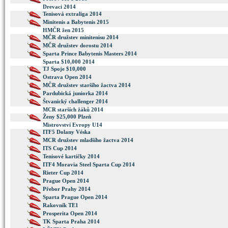
Drevaci 2014
Tenisová extraliga 2014
Minitenis a Babytenis 2015
HMČR žen 2015
MČR družstev minitenisu 2014
MČR družstev dorostu 2014
Sparta Prince Babytenis Masters 2014
Sparta $10,000 2014
TJ Spoje $10,000
Ostrava Open 2014
MČR družstev staršího žactva 2014
Pardubická juniorka 2014
Štvanický challenger 2014
MCR starších žáků 2014
Ženy $25,000 Plzeň
Mistrovství Evropy U14
ITF5 Dolany Véska
MCR družstev mladšího žactva 2014
ITS Cup 2014
Tenisové kartičky 2014
ITF4 Moravia Steel Sparta Cup 2014
Rieter Cup 2014
Prague Open 2014
Přebor Prahy 2014
Sparta Prague Open 2014
Rakovník TE1
Prosperita Open 2014
TK Sparta Praha 2014