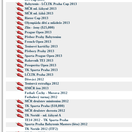
Babytenis - I.ČLTK Praha Cup 2013
MČR ml. žákyně 2013
MČR ml. žáků 2013
Rieter Cup 2013
Olympiáda dětí a mládeže 2013
Zlín - ženy ($25,000)
Prague Open 2013
Přebor Prahy Babytenisu
French Open 2013
Tenisové kartičky 2013
Přebory Prahy 2013
Sparta Prague Open 2013
Rakovník TE1 2013
Prosperita Open 2013
TK Sparta Praha 2013
I.ČLTK Praha 2013
Dřeváci 2012
Tenisová extraliga 2012
HMČR žen 2013
Fotbal: Čechy - Morava 2012
Fotbalový turnaj 2012
MČR družstev minitenisu 2012
TK Sparta Praha ($10,000)
MČR družstev dorostu 2012
TK Neridé - ml. žákyně A
TE14 2012 - TK Sparta Praha
Sparta Praha Babytenis Masters (léto) 2012
TK Neride 2012 (ITF2)