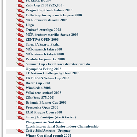
POREAL Trophy
Zubr Cup 2008 ($25,000)
Prague Cup Czech Indoor 2008
Fotbalový turnaj v malé kopané 2008
MČR družstev dorostu 2008
1.liga
Tenisová extraliga 2008
MČR družstev staršího žactva 2008
ZENTIVA OPEN 2008
Turnaj A Sparta Praha
MČR starších žáků 2008
MČR starších žákyň 2008
Pardubická juniorka 2008
Summer Cup - kvalifikace družstev dorostu
Olympiáda Peking 2008
TE Nations Challenge by Head 2008
EX PILSEN Wilson Cup 2008
Rieter Cup 2008
Wimbledon 2008
Velká cena seniorů 2008
Zlín (ženy $75,000)
Bohemia Pfanner Cup 2008
Prosperita Open 2008
ECM Prague Open 2008
Turnaj A Prostějov (starší žactvo)
Ples gymnázia Nad štolou
Czech International Senior Indoor Championship
Češi v Jižní Americe: Uruguay
Winter Cup (final round) 2008