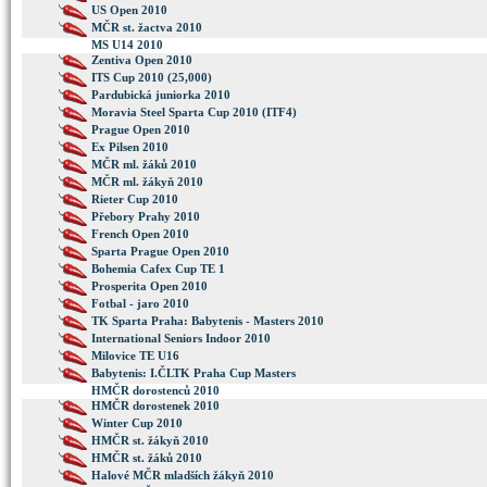
US Open 2010
MČR st. žactva 2010
MS U14 2010
Zentiva Open 2010
ITS Cup 2010 (25,000)
Pardubická juniorka 2010
Moravia Steel Sparta Cup 2010 (ITF4)
Prague Open 2010
Ex Pilsen 2010
MČR ml. žáků 2010
MČR ml. žákyň 2010
Rieter Cup 2010
Přebory Prahy 2010
French Open 2010
Sparta Prague Open 2010
Bohemia Cafex Cup TE 1
Prosperita Open 2010
Fotbal - jaro 2010
TK Sparta Praha: Babytenis - Masters 2010
International Seniors Indoor 2010
Milovice TE U16
Babytenis: I.ČLTK Praha Cup Masters
HMČR dorostenců 2010
HMČR dorostenek 2010
Winter Cup 2010
HMČR st. žákyň 2010
HMČR st. žáků 2010
Halové MČR mladších žákyň 2010