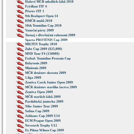
Halové MČR mladších žáků 2010
Frýdlant ITF 4
Přerov ITF 1
9th Realsport Open 14
HMČR mužů 2010
10th Tennisline Cup 2010
Vanoční párty 2009
Turnaj s dřevěnými raketami 2009
Sparta PROTENIS Cup 2009
MILTEN Trophy 2010
Zubr Cup 2009 ($25,000)
MND Tour F4 (15000$)
Fotbal: Tennisline Protenis Cup
Babytenis 2009
Minitenis 2009
MČR družstev dorostu 2009
1.liga 2009
Zentiva Czech Junior Open 2009
MČR družstev staršího žactva 2009
Zentiva Open 2009
MČR starších žáků 2009
Pardubická juniorka 2009
Nike Junior Tour 2009
Safina Cup 2009
Jablonec Cup 2009 U14
ECM Prague Open 2009
Novotech Trophy U12
Ex Pilsen Wilson Cup 2009