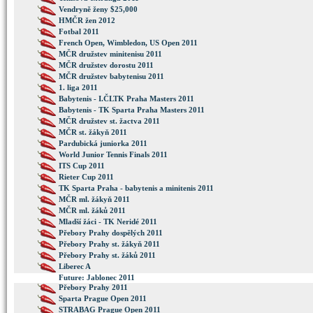
Vendryně ženy $25,000
HMČR žen 2012
Fotbal 2011
French Open, Wimbledon, US Open 2011
MČR družstev minitenisu 2011
MČR družstev dorostu 2011
MČR družstev babytenisu 2011
1. liga 2011
Babytenis - I.ČLTK Praha Masters 2011
Babytenis - TK Sparta Praha Masters 2011
MČR družstev st. žactva 2011
MČR st. žákyň 2011
Pardubická juniorka 2011
World Junior Tennis Finals 2011
ITS Cup 2011
Rieter Cup 2011
TK Sparta Praha - babytenis a minitenis 2011
MČR ml. žákyň 2011
MČR ml. žáků 2011
Mladší žáci - TK Neridé 2011
Přebory Prahy dospělých 2011
Přebory Prahy st. žákyň 2011
Přebory Prahy st. žáků 2011
Liberec A
Future: Jablonec 2011
Přebory Prahy 2011
Sparta Prague Open 2011
STRABAG Prague Open 2011