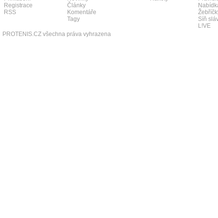
Registrace
Články
Nabídk
RSS
Komentáře
Žebříčk
Tagy
Síň slá
L!VE
PROTENIS.CZ všechna práva vyhrazena