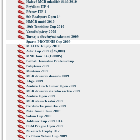
Halové MČR mladších žáků 2010
Frýdlant ITF 4
Přerov ITF 1
9th Realsport Open 14
HMČR mužů 2010
10th Tennisline Cup 2010
Vanoční párty 2009
Turnaj s dřevěnými raketami 2009
Sparta PROTENIS Cup 2009
MILTEN Trophy 2010
Zubr Cup 2009 ($25,000)
MND Tour F4 (15000$)
Fotbal: Tennisline Protenis Cup
Babytenis 2009
Minitenis 2009
MČR družstev dorostu 2009
1.liga 2009
Zentiva Czech Junior Open 2009
MČR družstev staršího žactva 2009
Zentiva Open 2009
MČR starších žáků 2009
Pardubická juniorka 2009
Nike Junior Tour 2009
Safina Cup 2009
Jablonec Cup 2009 U14
ECM Prague Open 2009
Novotech Trophy U12
Ex Pilsen Wilson Cup 2009