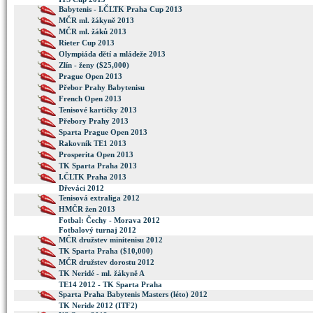
Babytenis - I.ČLTK Praha Cup 2013
MČR ml. žákyně 2013
MČR ml. žáků 2013
Rieter Cup 2013
Olympiáda dětí a mládeže 2013
Zlín - ženy ($25,000)
Prague Open 2013
Přebor Prahy Babytenisu
French Open 2013
Tenisové kartičky 2013
Přebory Prahy 2013
Sparta Prague Open 2013
Rakovník TE1 2013
Prosperita Open 2013
TK Sparta Praha 2013
I.ČLTK Praha 2013
Dřeváci 2012
Tenisová extraliga 2012
HMČR žen 2013
Fotbal: Čechy - Morava 2012
Fotbalový turnaj 2012
MČR družstev minitenisu 2012
TK Sparta Praha ($10,000)
MČR družstev dorostu 2012
TK Neridé - ml. žákyně A
TE14 2012 - TK Sparta Praha
Sparta Praha Babytenis Masters (léto) 2012
TK Neride 2012 (ITF2)