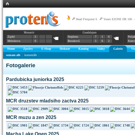
Head Flexpoint 6
|
Yonex EZONE DR 100
|
Monastir
Guadalajara
Zipfel
5
Stephens
7
1
6
Polja
Melnikova
0
Bouzková
5
6
2
Krav
Home
Zprávy
E-Shop
Diskuze
Katalog
Sázky
Galerie
Vi
seznam alb
komentáře
Fotogalerie
Pardubicka juniorka 2025
MCR druzstev mladsiho zactva 2025
MCR muzu a zen 2025
Macha Lake Open 2025