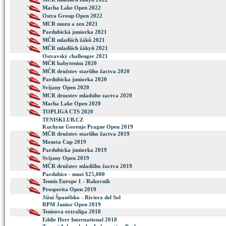
Macha Lake Open 2022
Ostra Group Open 2022
MCR muzu a zen 2021
Pardubická juniorka 2021
MČR mladších žáků 2021
MČR mladších žákyň 2021
Ostravský challenger 2021
MČR babytenisu 2020
MČR družstev staršího žactva 2020
Pardubicka juniorka 2020
Svijany Open 2020
MCR druzstev mladsiho zactva 2020
Macha Lake Open 2020
TOPLIGA CTS 2020
TENISKLUB.CZ
Kuchyne Gorenje Prague Open 2019
MČR družstev staršího žactva 2019
Moneta Cup 2019
Pardubicka juniorka 2019
Svijany Open 2019
MČR družstev mladšího žactva 2019
Pardubice - muzi $25,000
Tennis Europe 1 - Rakovnik
Prosperita Open 2019
Jižní Španělsko - Riviera del Sol
RPM Junior Open 2019
Tenisova extraliga 2018
Eddie Herr International 2018