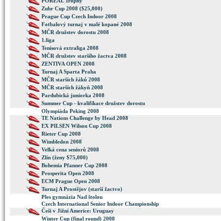
POREAL Trophy
Zubr Cup 2008 ($25,000)
Prague Cup Czech Indoor 2008
Fotbalový turnaj v malé kopané 2008
MČR družstev dorostu 2008
1.liga
Tenisová extraliga 2008
MČR družstev staršího žactva 2008
ZENTIVA OPEN 2008
Turnaj A Sparta Praha
MČR starších žáků 2008
MČR starších žákyň 2008
Pardubická juniorka 2008
Summer Cup - kvalifikace družstev dorostu
Olympiáda Peking 2008
TE Nations Challenge by Head 2008
EX PILSEN Wilson Cup 2008
Rieter Cup 2008
Wimbledon 2008
Velká cena seniorů 2008
Zlín (ženy $75,000)
Bohemia Pfanner Cup 2008
Prosperita Open 2008
ECM Prague Open 2008
Turnaj A Prostějov (starší žactvo)
Ples gymnázia Nad štolou
Czech International Senior Indoor Championship
Češi v Jižní Americe: Uruguay
Winter Cup (final round) 2008