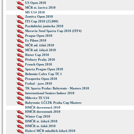
US Open 2010
MČR st. žactva 2010
MS U14 2010
Zentiva Open 2010
ITS Cup 2010 (25,000)
Pardubická juniorka 2010
Moravia Steel Sparta Cup 2010 (ITF4)
Prague Open 2010
Ex Pilsen 2010
MČR ml. žáků 2010
MČR ml. žákyň 2010
Rieter Cup 2010
Přebory Prahy 2010
French Open 2010
Sparta Prague Open 2010
Bohemia Cafex Cup TE 1
Prosperita Open 2010
Fotbal - jaro 2010
TK Sparta Praha: Babytenis - Masters 2010
International Seniors Indoor 2010
Milovice TE U16
Babytenis: I.ČLTK Praha Cup Masters
HMČR dorostenců 2010
HMČR dorostenek 2010
Winter Cup 2010
HMČR st. žákyň 2010
HMČR st. žáků 2010
Halové MČR mladších žákyň 2010