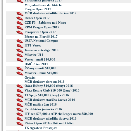
Pardubická juniorka 2017
ME jednotlivcu do 14-ti let
Prague Open 2017
MČR družstev mladšího žactva 2017
Rieter Open 2017
CZE F3 - Jablonec nad Nisou
RPM Prague Open 2017
Prosperita Open 2017
Březen na Floridě 2017
USTA National Campus
ITF1 Vestec
Tenisová extraliga 2016
Milovice U14
Vestec - muži $10,000
HMČR žen 2017
Říčany - muži $10,000
Milovice - muži $10,000
Gripáci
MČR družstev dorostu 2016
Oáza Říčany $10,000 (ženy) 2016
Vista Resort Club $10 000 (ženy) 2016
TJ Spoje $10,000 (ženy) - 2016
MCR družstev staršího žactva 2016
MČR mužů a žen 2016
Pardubická juniorka 2016
ITF zen $75,000 a ATP challenger muzu $50,000
MCR družstev mladšího žactva 2016
Rieter Open 2016 - Usti nad Orlici
TK Agrofert Prostejov