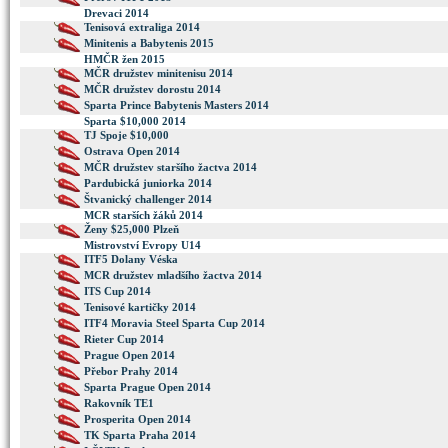
Drevaci 2014
Tenisová extraliga 2014
Minitenis a Babytenis 2015
HMČR žen 2015
MČR družstev minitenisu 2014
MČR družstev dorostu 2014
Sparta Prince Babytenis Masters 2014
Sparta $10,000 2014
TJ Spoje $10,000
Ostrava Open 2014
MČR družstev staršího žactva 2014
Pardubická juniorka 2014
Štvanický challenger 2014
MCR starších žáků 2014
Ženy $25,000 Plzeň
Mistrovství Evropy U14
ITF5 Dolany Véska
MCR družstev mladšího žactva 2014
ITS Cup 2014
Tenisové kartičky 2014
ITF4 Moravia Steel Sparta Cup 2014
Rieter Cup 2014
Prague Open 2014
Přebor Prahy 2014
Sparta Prague Open 2014
Rakovník TE1
Prosperita Open 2014
TK Sparta Praha 2014