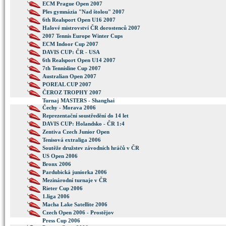
ECM Prague Open 2007
Ples gymnázia "Nad štolou" 2007
6th Realsport Open U16 2007
Halové mistrovství ČR dorostenců 2007
2007 Tennis Europe Winter Cups
ECM Indoor Cup 2007
DAVIS CUP: ČR - USA
6th Realsport Open U14 2007
7th Tennisline Cup 2007
Australian Open 2007
POREAL CUP 2007
ČEROZ TROPHY 2007
Turnaj MASTERS - Shanghai
Čechy - Morava 2006
Reprezentační soustředění do 14 let
DAVIS CUP: Holandsko - ČR 1:4
Zentiva Czech Junior Open
Tenisová extraliga 2006
Soutěže družstev závodních hráčů v ČR
US Open 2006
Bronx 2006
Pardubická juniorka 2006
Mezinárodní turnaje v ČR
Rieter Cup 2006
1.liga 2006
Macha Lake Satellite 2006
Czech Open 2006 - Prostějov
Press Cup 2006