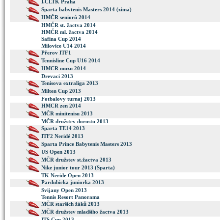
I.ČLTK Praha
Sparta babytenis Masters 2014 (zima)
HMČR seniorů 2014
HMČR st. žactva 2014
HMČR ml. žactva 2014
Safina Cup 2014
Milovice U14 2014
Přerov ITF1
Tennisline Cup U16 2014
HMCR muzu 2014
Drevaci 2013
Tenisova extraliga 2013
Milten Cup 2013
Fotbalovy turnaj 2013
HMCR zen 2014
MČR minitenisu 2013
MČR družstev dorostu 2013
Sparta TE14 2013
ITF2 Neridé 2013
Sparta Prince Babytenis Masters 2013
US Open 2013
MČR družstev st.žactva 2013
Nike junior tour 2013 (Sparta)
TK Neride Open 2013
Pardubicka juniorka 2013
Svijany Open 2013
Tennis Resort Panorama
MČR starších žáků 2013
MČR družstev mladšího žactva 2013
ITS Cup 2013