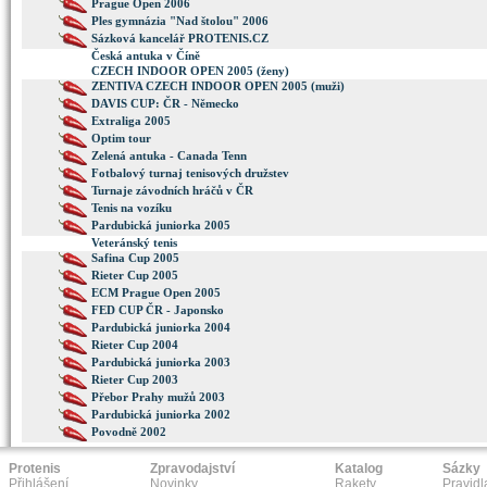
Prague Open 2006
Ples gymnázia "Nad štolou" 2006
Sázková kancelář PROTENIS.CZ
Česká antuka v Číně
CZECH INDOOR OPEN 2005 (ženy)
ZENTIVA CZECH INDOOR OPEN 2005 (muži)
DAVIS CUP: ČR - Německo
Extraliga 2005
Optim tour
Zelená antuka - Canada Tenn
Fotbalový turnaj tenisových družstev
Turnaje závodních hráčů v ČR
Tenis na vozíku
Pardubická juniorka 2005
Veteránský tenis
Safina Cup 2005
Rieter Cup 2005
ECM Prague Open 2005
FED CUP ČR - Japonsko
Pardubická juniorka 2004
Rieter Cup 2004
Pardubická juniorka 2003
Rieter Cup 2003
Přebor Prahy mužů 2003
Pardubická juniorka 2002
Povodně 2002
Protenis
Zpravodajství
Katalog
Sázky
Přihlášení
Novinky
Rakety
Pravidl