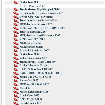
Optim Tour 2008
Čechy - Morava 2007
Tennis Masters Cup Shanghai 2007
Fotbalový turnaj v malé kopané 2007
DAVIS CUP: ČR - Švýcarsko
Tenisový turnaj rodin ve čtyřhře
MČR družstev dorostu 2007
ZENTIVA CZECH JUNIOR OPEN 2007
Tenisová extraliga 2007
MČR družstev staršího žactva 2007
ZENTIVA OPEN 2007
MČR starších žáků
MČR starších žákyň
Pardubická juniorka 2007
Optim Tour 2007
Velká cena seniorů 2007
Tennis Europe - Team Category
Bank of the West Classic
EX PILSEN Wilson CUP 2007
EXIM TOURS OPEN 2007 (TE U14)
Safina Cup 2007 (ITF U18)
Rieter Cup 2007
MČR mladších žáků 2007
Zlín 2007
Macha Lake Satellite 2007
Czech Open 2007
CZE - F3 ($10,000)
French Open 2007