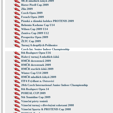
MČR mladších žákyň 2009
Rieter Pirell Cup 2009
Zlín 2009
Czech Open 2009
French Open 2009
Pánská a dámská kolekce PROTENIS 2009
Bohemia Kadamo Cup U14
Wilson Cup 2009 U14
Zentiva Cup 2009 U12
Prosperita Open 2009
ŽLTC Cup 2009
Turnaj A dospělých Průhonice
Czech Int. Senior Indoor Championship
8th Realsport Open U16
Halový turnaj A mladších žáků
HMČR dorostenců 2009
HMČR dorostenek 2009
HMČR starších žáků 2009
Winter Cup U14 2009
HMČR mladších žákyň 2009
ITF4 Frýdlant n. Ostravicí
20th Czech International Junior Indoor Championship
8th Realsport Open 14
POREAL CUP 2009
9th Tennisline Cup 2009
Vánoční párty tenistů
Vánoční turnaj s dřevěnými raketami 2008
Vánoční Sparta & PROTENIS Cup 2008