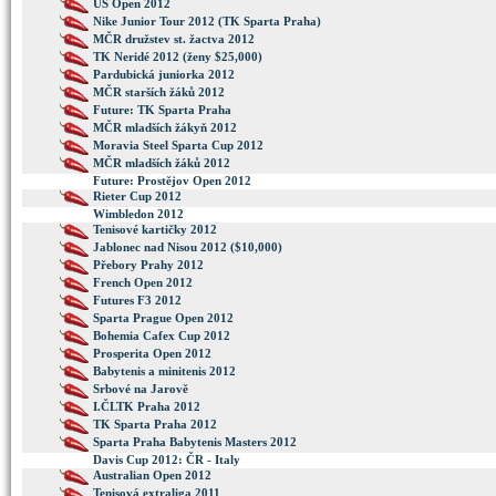
US Open 2012
Nike Junior Tour 2012 (TK Sparta Praha)
MČR družstev st. žactva 2012
TK Neridé 2012 (ženy $25,000)
Pardubická juniorka 2012
MČR starších žáků 2012
Future: TK Sparta Praha
MČR mladších žákyň 2012
Moravia Steel Sparta Cup 2012
MČR mladších žáků 2012
Future: Prostějov Open 2012
Rieter Cup 2012
Wimbledon 2012
Tenisové kartičky 2012
Jablonec nad Nisou 2012 ($10,000)
Přebory Prahy 2012
French Open 2012
Futures F3 2012
Sparta Prague Open 2012
Bohemia Cafex Cup 2012
Prosperita Open 2012
Babytenis a minitenis 2012
Srbové na Jarově
I.ČLTK Praha 2012
TK Sparta Praha 2012
Sparta Praha Babytenis Masters 2012
Davis Cup 2012: ČR - Italy
Australian Open 2012
Tenisová extraliga 2011