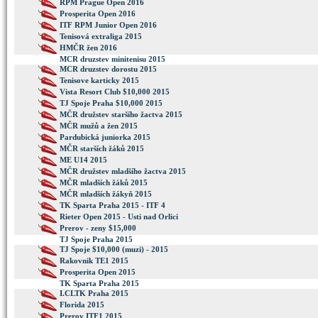
RPM Prague Open 2016
Prosperita Open 2016
ITF RPM Junior Open 2016
Tenisová extraliga 2015
HMČR žen 2016
MCR druzstev minitenisu 2015
MCR druzstev dorostu 2015
Tenisove karticky 2015
Vista Resort Club $10,000 2015
TJ Spoje Praha $10,000 2015
MČR družstev staršího žactva 2015
MČR mužů a žen 2015
Pardubická juniorka 2015
MČR starších žáků 2015
ME U14 2015
MČR družstev mladšího žactva 2015
MČR mladších žáků 2015
MČR mladších žákyň 2015
TK Sparta Praha 2015 - ITF 4
Rieter Open 2015 - Usti nad Orlici
Prerov - zeny $15,000
TJ Spoje Praha 2015
TJ Spoje $10,000 (muzi) - 2015
Rakovnik TE1 2015
Prosperita Open 2015
TK Sparta Praha 2015
I.CLTK Praha 2015
Florida 2015
Prerov ITF1 2015