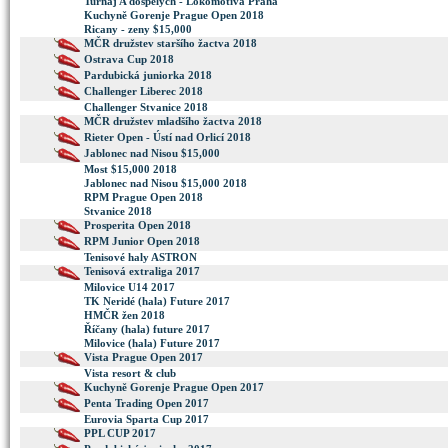
Turnaj A dospelych - Lokomotiva Praha
Kuchyně Gorenje Prague Open 2018
Ricany - zeny $15,000
MČR družstev staršího žactva 2018
Ostrava Cup 2018
Pardubická juniorka 2018
Challenger Liberec 2018
Challenger Stvanice 2018
MČR družstev mladšího žactva 2018
Rieter Open - Ústí nad Orlicí 2018
Jablonec nad Nisou $15,000
Most $15,000 2018
Jablonec nad Nisou $15,000 2018
RPM Prague Open 2018
Stvanice 2018
Prosperita Open 2018
RPM Junior Open 2018
Tenisové haly ASTRON
Tenisová extraliga 2017
Milovice U14 2017
TK Neridé (hala) Future 2017
HMČR žen 2018
Říčany (hala) future 2017
Milovice (hala) Future 2017
Vista Prague Open 2017
Vista resort & club
Kuchyně Gorenje Prague Open 2017
Penta Trading Open 2017
Eurovia Sparta Cup 2017
PPL CUP 2017