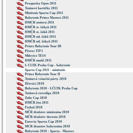
Prosperita Open 2011
Tenisové kartičky 2011
Minitenis Sparta Cup 2011
Babytenis Prince Masters 2011
HMCR senioru 2011
HMČR st. žákyň 2011
HMČR st. žáků 2011
HMČR ml. žáků 2011
HMČR ml. žákyň 2011
Prince Babytenis Tour III
Přerov ITF1
Milovice TE14
HMČR mužů 2011
I. CLTK Praha Cup - babytenis
Sparta Cup 2011 - minitenis
Prince Babytenis Tour II
Tenisová vánoční párty 2010
Dřeváci 2010
Babytenis 2010 - I.ČLTK Praha Cup
Tenisová extraliga 2010
Zubr Cup 2010
HMČR žen 2011
Fotbal 2010
MČR družstev minitenisu 2010
MČR družstev dorostu 2010
Eurovia Sparta Cup 2010
MCR druzstev babytenisu 2010
Babytenis 2010 - Sparta - Masters