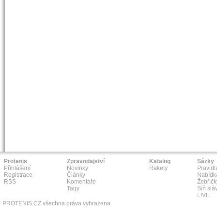
Protenis
Zpravodajství
Katalog
Sázky
Přihlášení
Novinky
Rakety
Pravidl
Registrace
Články
Nabídk
RSS
Komentáře
Žebříčk
Tagy
Síň slá
L!VE
PROTENIS.CZ všechna práva vyhrazena