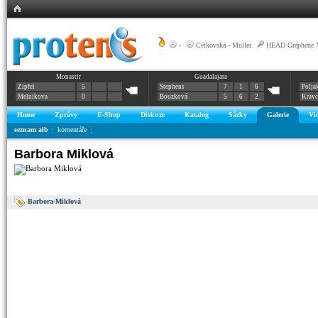
-
|
Cetkovska - Muller
|
HEAD Graphene X
Monastir
Guadalajara
Zipfel
5
Stephens
7
1
6
Polja
Melnikova
0
Bouzková
5
6
2
Krav
Home
Zprávy
E-Shop
Diskuze
Katalog
Sázky
Galerie
Vi
seznam alb
komentáře
Barbora Miklová
Barbora-Miklová