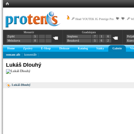
Head YOUTEK IG Prestige Pro
|
|
|
Wi
Monastir
Guadalajara
Zipfel
5
Stephens
7
1
6
Polja
Melnikova
0
Bouzková
5
6
2
Krav
Home
Zprávy
E-Shop
Diskuze
Katalog
Sázky
Galerie
Vi
seznam alb
komentáře
Lukáš Dlouhý
Lukáš-Dlouhý