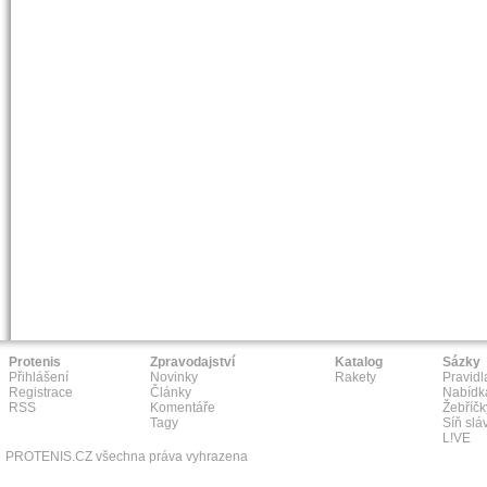
Protenis
Zpravodajství
Katalog
Sázky
Přihlášení
Novinky
Rakety
Pravidl
Registrace
Články
Nabídk
RSS
Komentáře
Žebříčk
Tagy
Síň slá
L!VE
PROTENIS.CZ všechna práva vyhrazena