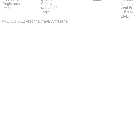
Registrace
Články
Nabídk
RSS
Komentáře
Žebříčk
Tagy
Síň slá
L!VE
PROTENIS.CZ všechna práva vyhrazena