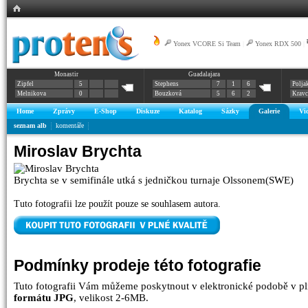
Yonex VCORE Si Team
|
Yonex RDX 500
|
Monastir
Guadalajara
Zipfel
5
Stephens
7
1
6
Polja
Melnikova
0
Bouzková
5
6
2
Krav
Home
Zprávy
E-Shop
Diskuze
Katalog
Sázky
Galerie
Vi
seznam alb
komentáře
Miroslav Brychta
Brychta se v semifinále utká s jedničkou turnaje Olssonem(SWE)
Tuto fotografii lze použít pouze se souhlasem autora.
Podmínky prodeje této fotografie
Tuto fotografii Vám můžeme poskytnout v elektronické podobě v pl
formátu JPG
, velikost 2-6MB.