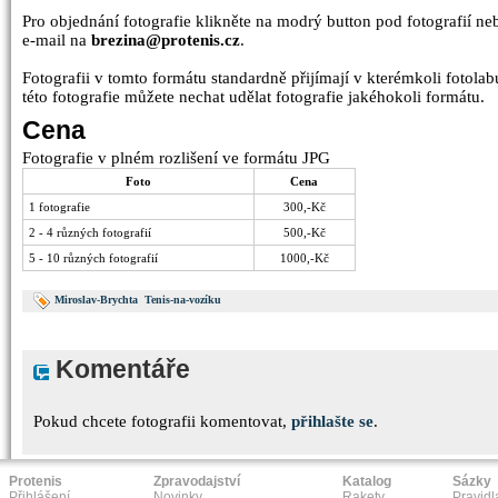
Pro objednání fotografie klikněte na modrý button pod fotografií n
e-mail na
brezina@protenis.cz
.
Fotografii v tomto formátu standardně přijímají v kterémkoli fotolabu
této fotografie můžete nechat udělat fotografie jakéhokoli formátu.
Cena
Fotografie v plném rozlišení ve formátu JPG
Foto
Cena
1 fotografie
300,-Kč
2 - 4 různých fotografií
500,-Kč
5 - 10 různých fotografií
1000,-Kč
Miroslav-Brychta
Tenis-na-vozíku
Komentáře
Pokud chcete fotografii komentovat,
přihlašte se
.
Protenis
Zpravodajství
Katalog
Sázky
Přihlášení
Novinky
Rakety
Pravidl