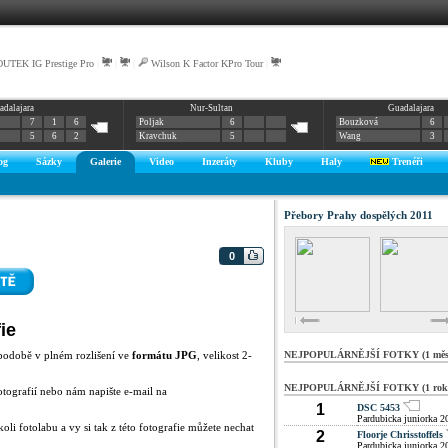
UTEK IG Prestige Pro
|
|
|
Wilson K Factor KPro Tour
|
adalajara
Nur-Sultan
Guadalajara
7
1
6
Poljak
6
Bouzková
6
5
6
2
Kravchuk
5
Wang
3
og
Sázky
Galerie
Video
Inzeráty
Kluby
Haly
Trenéři
Přebory Prahy dospělých 2011
0
ie
podobě v plném rozlišení ve
formátu JPG
, velikost 2-
NEJPOPULÁRNĚJŠÍ FOTKY (1 měsí
NEJPOPULÁRNĚJŠÍ FOTKY (1 rok
otografií nebo nám napište e-mail na
1
DSC 5453
Pardubicka juniorka 2
oli fotolabu a vy si tak z této fotografie můžete nechat
2
Floorje Chrisstoffels
Pardubicka juniorka 2