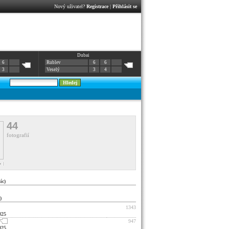
Nový uživatel?
Registrace
|
Přihlásit se
Dubai
6
Rublev
6
6
3
Veselý
3
4
44
fotografií
c)
)
1343
025
947
025