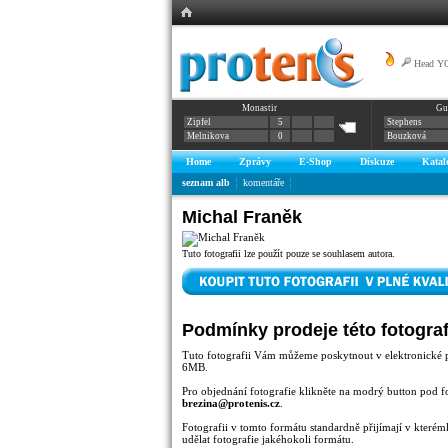
Head YO
Monastir
Gu
Zipfel
5
Stephens
Melnikova
0
Bouzková
Home
Zprávy
E-Shop
Diskuze
Katal
seznam alb
komentáře
Michal Franěk
Tuto fotografii lze použít pouze se souhlasem autora.
Podmínky prodeje této fotograf
Tuto fotografii Vám můžeme poskytnout v elektronické 
6MB.
Pro objednání fotografie klikněte na modrý button pod f
brezina@protenis.cz
.
Fotografii v tomto formátu standardně přijímají v kterémk
udělat fotografie jakéhokoli formátu.