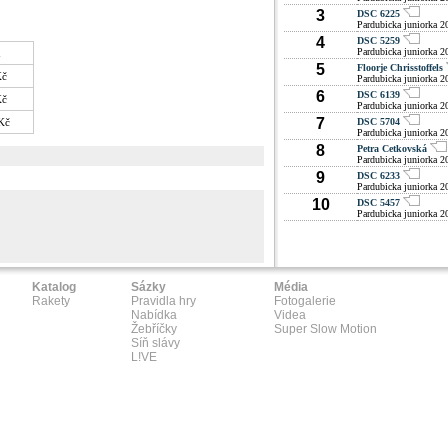
3
DSC 6225
Pardubicka juniorka 2
4
DSC 5259
Pardubicka juniorka 2
a
5
Floorje Chrisstoffels
Kč
Pardubicka juniorka 2
6
DSC 6139
Kč
Pardubicka juniorka 2
7
Kč
DSC 5704
Pardubicka juniorka 2
8
Petra Cetkovská
Pardubicka juniorka 2
9
DSC 6233
Pardubicka juniorka 2
10
DSC 5457
Pardubicka juniorka 2
Katalog
Sázky
Média
Rakety
Pravidla hry
Fotogalerie
Nabídka
Videa
Žebříčky
Super Slow Motion
Síň slávy
L!VE