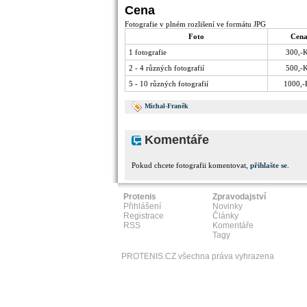
Cena
Fotografie v plném rozlišení ve formátu JPG
Foto
Cen
1 fotografie
300,-
2 - 4 různých fotografií
500,-
5 - 10 různých fotografií
1000,-
Michal-Franěk
Komentáře
Pokud chcete fotografii komentovat,
přihlašte se
.
Protenis
Zpravodajství
Přihlášení
Novinky
Registrace
Články
RSS
Komentáře
Tagy
PROTENIS.CZ všechna práva vyhrazena