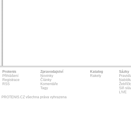
Protenis
Zpravodajství
Katalog
Sázky
Přihlášení
Novinky
Rakety
Pravidl
Registrace
Články
Nabídk
RSS
Komentáře
Žebříčk
Tagy
Síň slá
L!VE
PROTENIS.CZ všechna práva vyhrazena