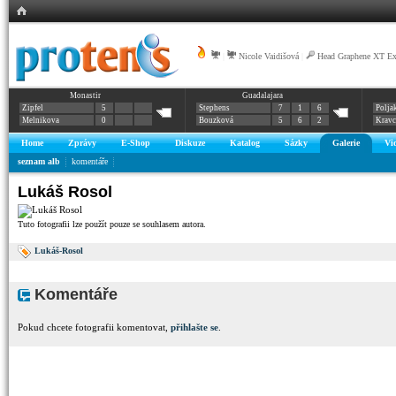
|
Nicole Vaidišová
|
Head Graphene XT E
Monastir
Guadalajara
Zipfel
5
Stephens
7
1
6
Polja
Melnikova
0
Bouzková
5
6
2
Krav
Home
Zprávy
E-Shop
Diskuze
Katalog
Sázky
Galerie
Vi
seznam alb
komentáře
Lukáš Rosol
Tuto fotografii lze použít pouze se souhlasem autora.
Lukáš-Rosol
Komentáře
Pokud chcete fotografii komentovat,
přihlašte se
.