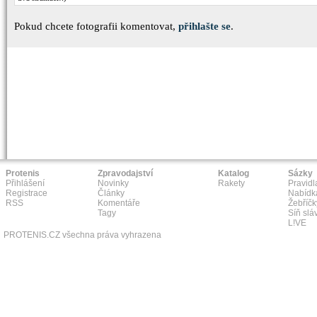
Pokud chcete fotografii komentovat,
přihlašte se
.
Protenis
Zpravodajství
Katalog
Sázky
Přihlášení
Novinky
Rakety
Pravidl
Registrace
Články
Nabídk
RSS
Komentáře
Žebříčk
Tagy
Síň slá
L!VE
PROTENIS.CZ všechna práva vyhrazena