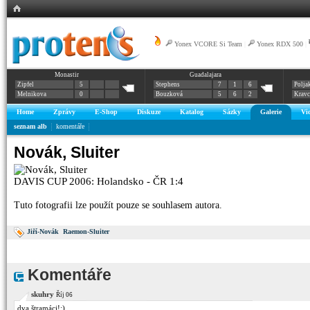
Yonex VCORE Si Team
|
Yonex RDX 500
|
Monastir
Guadalajara
Zipfel
5
Stephens
7
1
6
Polja
Melnikova
0
Bouzková
5
6
2
Krav
Home
Zprávy
E-Shop
Diskuze
Katalog
Sázky
Galerie
Vi
seznam alb
komentáře
Novák, Sluiter
DAVIS CUP 2006: Holandsko - ČR 1:4
Tuto fotografii lze použít pouze se souhlasem autora.
Jiří-Novák
Raemon-Sluiter
Komentáře
skuhry
Říj 06
dva štramáci!:)