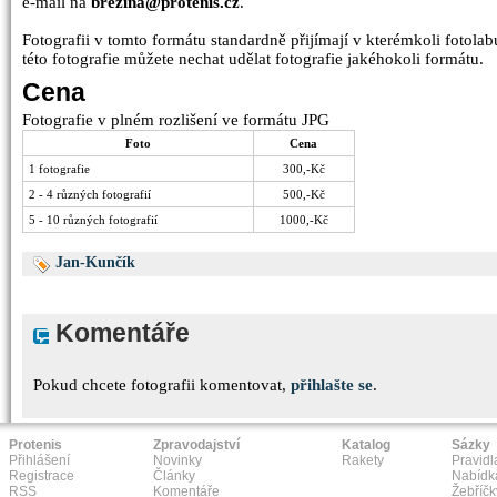
e-mail na
brezina@protenis.cz
.
Fotografii v tomto formátu standardně přijímají v kterémkoli fotolabu
této fotografie můžete nechat udělat fotografie jakéhokoli formátu.
Cena
Fotografie v plném rozlišení ve formátu JPG
Foto
Cena
1 fotografie
300,-Kč
2 - 4 různých fotografií
500,-Kč
5 - 10 různých fotografií
1000,-Kč
Jan-Kunčík
Komentáře
Pokud chcete fotografii komentovat,
přihlašte se
.
Protenis
Zpravodajství
Katalog
Sázky
Přihlášení
Novinky
Rakety
Pravidl
Registrace
Články
Nabídk
RSS
Komentáře
Žebříčk