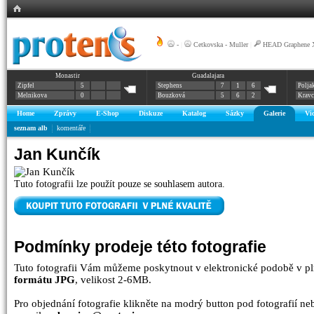
-
|
Cetkovska - Muller
|
HEAD Graphene X
Monastir
Guadalajara
Zipfel
5
Stephens
7
1
6
Polja
Melnikova
0
Bouzková
5
6
2
Krav
Home
Zprávy
E-Shop
Diskuze
Katalog
Sázky
Galerie
Vi
seznam alb
komentáře
Jan Kunčík
Tuto fotografii lze použít pouze se souhlasem autora.
Podmínky prodeje této fotografie
Tuto fotografii Vám můžeme poskytnout v elektronické podobě v pl
formátu JPG
, velikost 2-6MB.
Pro objednání fotografie klikněte na modrý button pod fotografií n