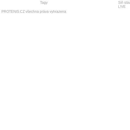
Tagy
Síň slá
L!VE
PROTENIS.CZ všechna práva vyhrazena