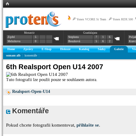
Yonex VCORE Si Team
|
Yonex RDX 500
|
Monastir
Guadalajara
Zipfel
5
Stephens
7
1
6
Polja
Melnikova
0
Bouzková
5
6
2
Krav
Home
Zprávy
E-Shop
Diskuze
Katalog
Sázky
Galerie
Vi
seznam alb
komentáře
6th Realsport Open U14 2007
Tuto fotografii lze použít pouze se souhlasem autora.
Realsport-Open-U14
Komentáře
Pokud chcete fotografii komentovat,
přihlašte se
.