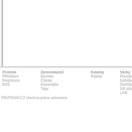
Protenis
Zpravodajství
Katalog
Sázky
Přihlášení
Novinky
Rakety
Pravidl
Registrace
Články
Nabídk
RSS
Komentáře
Žebříčk
Tagy
Síň slá
L!VE
PROTENIS.CZ všechna práva vyhrazena