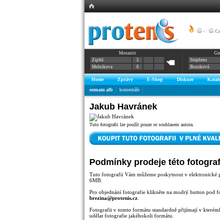
-
|
Ce
Monastir
Gu
Zipfel
5
Stephens
Melnikova
0
Bouzková
Home
Zprávy
E-Shop
Diskuze
Katal
seznam alb
komentáře
Jakub Havránek
Tuto fotografii lze použít pouze se souhlasem autora.
Podmínky prodeje této fotograf
Tuto fotografii Vám můžeme poskytnout v elektronické 
6MB.
Pro objednání fotografie klikněte na modrý button pod f
brezina@protenis.cz
.
Fotografii v tomto formátu standardně přijímají v kterémk
udělat fotografie jakéhokoli formátu.