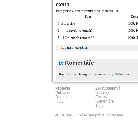
Cena
Fotografie v plném rozlišení ve formátu JPG
Foto
Cen
1 fotografie
300,-
2 - 4 různých fotografií
500,-
5 - 10 různých fotografií
1000,-
Jakub-Havránek
Komentáře
Pokud chcete fotografii komentovat,
přihlašte se
.
Protenis
Zpravodajství
Přihlášení
Novinky
Registrace
Články
RSS
Komentáře
Tagy
PROTENIS.CZ všechna práva vyhrazena