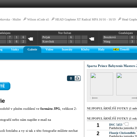
tkovska - Muller
|
Wilson nCode n5
|
HEAD Graphene XT Radical MPA 16/16 - 16/19
|
Head Graph
adalajara
Nur-Sultan
Guadalajara
7
1
6
Poljak
6
Bouzková
6
5
6
2
Kravchuk
5
Wang
3
og
Sázky
Galerie
Video
Inzeráty
Kluby
Haly
Trenéři
Sparta Prince Babytenis Masters
0
ie
podobě v plném rozlišení ve
formátu JPG
, velikost 2-
NEJPOPULÁRNĚJŠÍ FOTKY (1 měsí
NEJPOPULÁRNĚJŠÍ FOTKY (1 rok
otografií nebo nám napište e-mail na
1
DSC 5453
Pardubicka juniorka 2
oli fotolabu a vy si tak z této fotografie můžete nechat
2
Floorje Chrisstoffels
Pardubicka juniorka 2