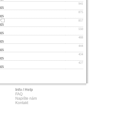
941
025
875
025
857
025
550
025
488
025
444
025
434
025
427
025
Info / Help
FAQ
Napište nám
Kontakt