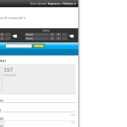
Nový uživatel?
Registrace
|
Přihlásit se
ene XT Extreme MP A
Dubai
6
Rublev
6
6
3
Veselý
3
4
 2013
157
fotografií
c)
)
1335
025
942
025