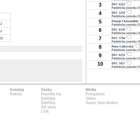
3
DSC 6225
Pardubicka juniorka 2
4
DSC 5259
Pardubicka juniorka 2
a
5
Floorje Chrisstoffels
Kč
Pardubicka juniorka 2
6
DSC 6139
Kč
Pardubicka juniorka 2
7
Kč
DSC 5704
Pardubicka juniorka 2
8
Petra Cetkovská
Pardubicka juniorka 2
9
DSC 6233
Pardubicka juniorka 2
10
DSC 5457
Pardubicka juniorka 2
Katalog
Sázky
Média
Rakety
Pravidla hry
Fotogalerie
Nabídka
Videa
Žebříčky
Super Slow Motion
Síň slávy
L!VE