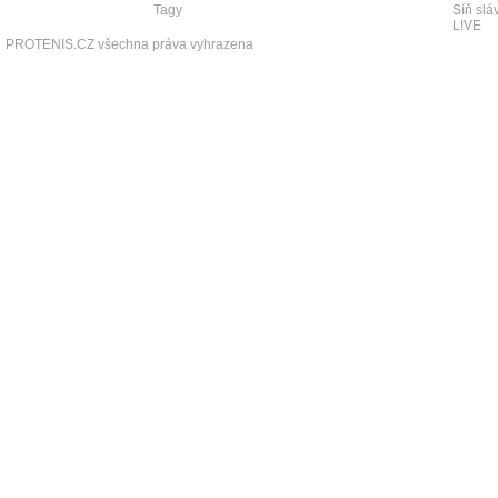
Tagy
Síň slá
L!VE
PROTENIS.CZ všechna práva vyhrazena