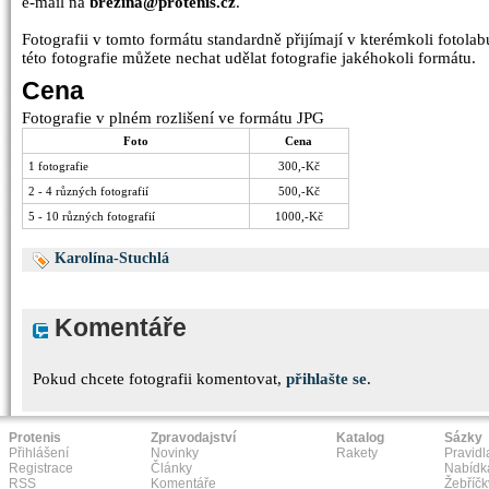
e-mail na
brezina@protenis.cz
.
Fotografii v tomto formátu standardně přijímají v kterémkoli fotolabu
této fotografie můžete nechat udělat fotografie jakéhokoli formátu.
Cena
Fotografie v plném rozlišení ve formátu JPG
Foto
Cena
1 fotografie
300,-Kč
2 - 4 různých fotografií
500,-Kč
5 - 10 různých fotografií
1000,-Kč
Karolína-Stuchlá
Komentáře
Pokud chcete fotografii komentovat,
přihlašte se
.
Protenis
Zpravodajství
Katalog
Sázky
Přihlášení
Novinky
Rakety
Pravidl
Registrace
Články
Nabídk
RSS
Komentáře
Žebříčk