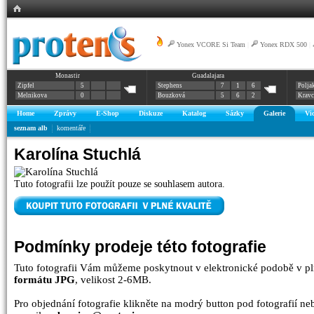
Yonex VCORE Si Team
|
Yonex RDX 500
|
Monastir
Guadalajara
Zipfel
5
Stephens
7
1
6
Polja
Melnikova
0
Bouzková
5
6
2
Krav
Home
Zprávy
E-Shop
Diskuze
Katalog
Sázky
Galerie
Vi
seznam alb
komentáře
Karolína Stuchlá
Tuto fotografii lze použít pouze se souhlasem autora.
Podmínky prodeje této fotografie
Tuto fotografii Vám můžeme poskytnout v elektronické podobě v pl
formátu JPG
, velikost 2-6MB.
Pro objednání fotografie klikněte na modrý button pod fotografií n