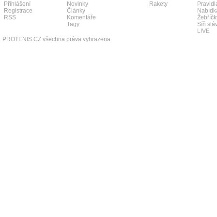
Přihlášení
Novinky
Rakety
Pravidl
Registrace
Články
Nabídk
RSS
Komentáře
Žebříčk
Tagy
Síň slá
L!VE
PROTENIS.CZ všechna práva vyhrazena