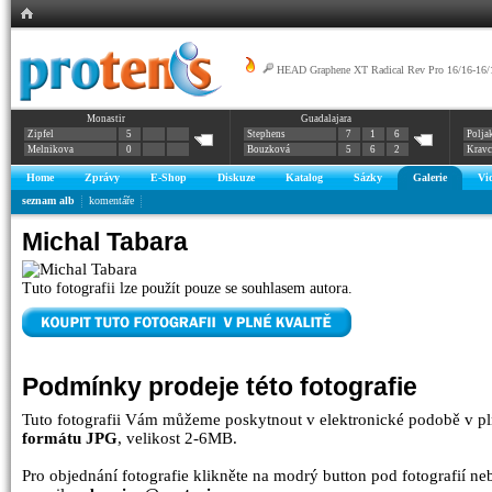
HEAD Graphene XT Radical Rev Pro 16/16-16/
Monastir
Guadalajara
Zipfel
5
Stephens
7
1
6
Polja
Melnikova
0
Bouzková
5
6
2
Krav
Home
Zprávy
E-Shop
Diskuze
Katalog
Sázky
Galerie
Vi
seznam alb
komentáře
Michal Tabara
Tuto fotografii lze použít pouze se souhlasem autora.
Podmínky prodeje této fotografie
Tuto fotografii Vám můžeme poskytnout v elektronické podobě v pl
formátu JPG
, velikost 2-6MB.
Pro objednání fotografie klikněte na modrý button pod fotografií n