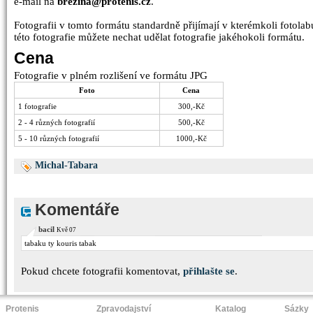
e-mail na
brezina@protenis.cz
.
Fotografii v tomto formátu standardně přijímají v kterémkoli fotolabu
této fotografie můžete nechat udělat fotografie jakéhokoli formátu.
Cena
Fotografie v plném rozlišení ve formátu JPG
Foto
Cena
1 fotografie
300,-Kč
2 - 4 různých fotografií
500,-Kč
5 - 10 různých fotografií
1000,-Kč
Michal-Tabara
Komentáře
bacil
Kvě 07
tabaku ty kouris tabak
Pokud chcete fotografii komentovat,
přihlašte se
.
Protenis
Zpravodajství
Katalog
Sázky