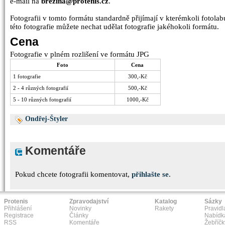
e-mail na
brezina@protenis.cz
.
Fotografii v tomto formátu standardně přijímají v kterémkoli fotolabu
této fotografie můžete nechat udělat fotografie jakéhokoli formátu.
Cena
Fotografie v plném rozlišení ve formátu JPG
Foto
Cena
1 fotografie
300,-Kč
2 - 4 různých fotografií
500,-Kč
5 - 10 různých fotografií
1000,-Kč
Ondřej-Štyler
Komentáře
Pokud chcete fotografii komentovat,
přihlašte se
.
Protenis
Zpravodajství
Katalog
Sázky
Přihlášení
Novinky
Rakety
Pravidl
Registrace
Články
Nabídk
RSS
Komentáře
Žebříčk