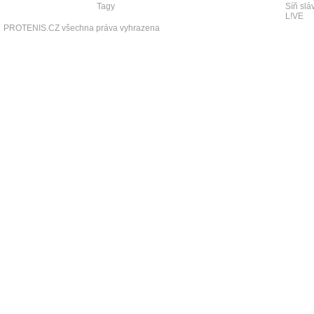
Tagy
Síň slá
L!VE
PROTENIS.CZ všechna práva vyhrazena