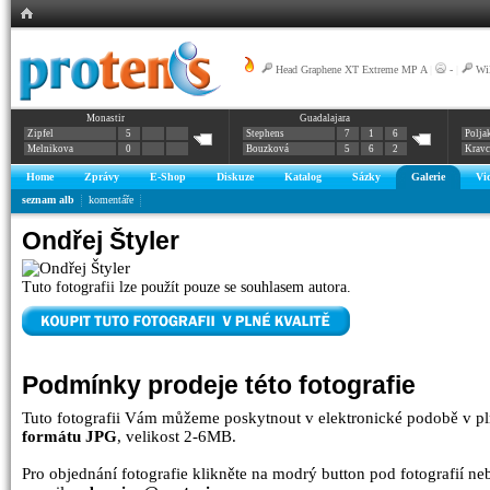
Head Graphene XT Extreme MP A
|
-
|
Wi
Monastir
Guadalajara
Zipfel
5
Stephens
7
1
6
Polja
Melnikova
0
Bouzková
5
6
2
Krav
Home
Zprávy
E-Shop
Diskuze
Katalog
Sázky
Galerie
Vi
seznam alb
komentáře
Ondřej Štyler
Tuto fotografii lze použít pouze se souhlasem autora.
Podmínky prodeje této fotografie
Tuto fotografii Vám můžeme poskytnout v elektronické podobě v pl
formátu JPG
, velikost 2-6MB.
Pro objednání fotografie klikněte na modrý button pod fotografií n