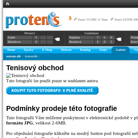
Yonex VCORE Si Team
|
Yonex EZONE DR
Monastir
Guadalajara
Zipfel
5
Stephens
7
1
6
Polja
Melnikova
0
Bouzková
5
6
2
Krav
Home
Zprávy
E-Shop
Diskuze
Katalog
Sázky
Galerie
Vi
seznam alb
komentáře
Tenisový obchod
Tuto fotografii lze použít pouze se souhlasem autora.
Podmínky prodeje této fotografie
Tuto fotografii Vám můžeme poskytnout v elektronické podobě v pl
formátu JPG
, velikost 2-6MB.
Pro objednání fotografie klikněte na modrý button pod fotografií n