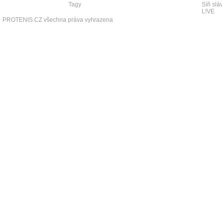
Tagy
Síň slá
L!VE
PROTENIS.CZ všechna práva vyhrazena