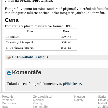
e-mail na
brezina@protenis.cz
.
Fotografii v tomto formátu standardně přijímají v kterémkoli fotolabu
této fotografie můžete nechat udělat fotografie jakéhokoli formátu.
Cena
Fotografie v plném rozlišení ve formátu JPG
Foto
Cena
1 fotografie
300,-Kč
2 - 4 různých fotografií
500,-Kč
5 - 10 různých fotografií
1000,-Kč
USTA-National-Campus
Komentáře
Pokud chcete fotografii komentovat,
přihlašte se
.
Protenis
Zpravodajství
Katalog
Sázky
Přihlášení
Novinky
Rakety
Pravidl
Registrace
Články
Nabídk
RSS
Komentáře
Žebříčk