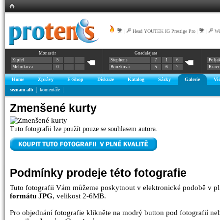
|
Head YOUTEK IG Prestige Pro
|
|
Wi
Monastir
Guadalajara
Zipfel
5
Stephens
7
1
6
Polja
Melnikova
0
Bouzková
5
6
2
Krav
Home
Zprávy
E-Shop
Diskuze
Katalog
Sázky
Galerie
Vi
seznam alb
komentáře
Zmenšené kurty
Tuto fotografii lze použít pouze se souhlasem autora.
Podmínky prodeje této fotografie
Tuto fotografii Vám můžeme poskytnout v elektronické podobě v pl
formátu JPG
, velikost 2-6MB.
Pro objednání fotografie klikněte na modrý button pod fotografií n