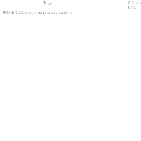
Tagy
Síň slá
L!VE
PROTENIS.CZ všechna práva vyhrazena