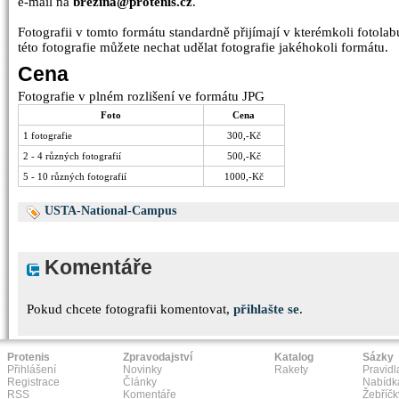
e-mail na
brezina@protenis.cz
.
Fotografii v tomto formátu standardně přijímají v kterémkoli fotolabu
této fotografie můžete nechat udělat fotografie jakéhokoli formátu.
Cena
Fotografie v plném rozlišení ve formátu JPG
Foto
Cena
1 fotografie
300,-Kč
2 - 4 různých fotografií
500,-Kč
5 - 10 různých fotografií
1000,-Kč
USTA-National-Campus
Komentáře
Pokud chcete fotografii komentovat,
přihlašte se
.
Protenis
Zpravodajství
Katalog
Sázky
Přihlášení
Novinky
Rakety
Pravidl
Registrace
Články
Nabídk
RSS
Komentáře
Žebříčk