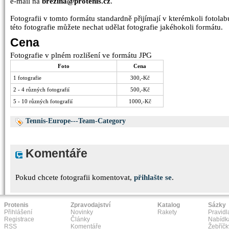
e-mail na
brezina@protenis.cz
.
Fotografii v tomto formátu standardně přijímají v kterémkoli fotolabu
této fotografie můžete nechat udělat fotografie jakéhokoli formátu.
Cena
Fotografie v plném rozlišení ve formátu JPG
Foto
Cena
1 fotografie
300,-Kč
2 - 4 různých fotografií
500,-Kč
5 - 10 různých fotografií
1000,-Kč
Tennis-Europe---Team-Category
Komentáře
Pokud chcete fotografii komentovat,
přihlašte se
.
Protenis
Zpravodajství
Katalog
Sázky
Přihlášení
Novinky
Rakety
Pravidl
Registrace
Články
Nabídk
RSS
Komentáře
Žebříčk