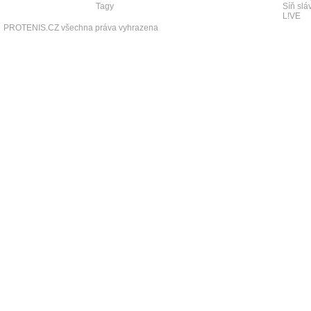
Tagy
Síň slá
L!VE
PROTENIS.CZ všechna práva vyhrazena