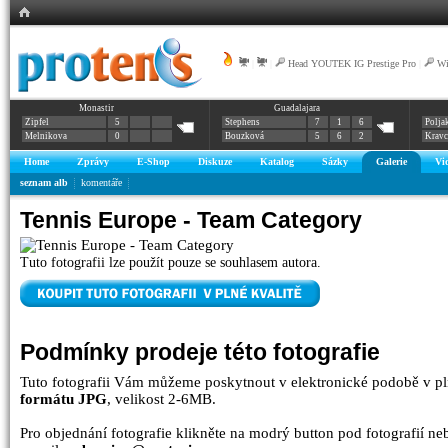
|
|
Head YOUTEK IG Prestige Pro
|
Wi
Monastir
Guadalajara
Zipfel
5
Stephens
7
1
6
Polja
Melnikova
0
Bouzková
5
6
2
Krav
Home
Zprávy
E-Shop
Diskuze
Katalog
Sázky
Galerie
Vi
seznam alb
komentáře
Tennis Europe - Team Category
Tuto fotografii lze použít pouze se souhlasem autora.
Podmínky prodeje této fotografie
Tuto fotografii Vám můžeme poskytnout v elektronické podobě v pl
formátu JPG
, velikost 2-6MB.
Pro objednání fotografie klikněte na modrý button pod fotografií n