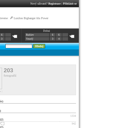
Nový uživatel?
Registrace
|
Přihlásit se
everse
|
Luxilon Bigbanger Alu Power
Dubai
6
Rublev
6
6
3
Veselý
3
4
203
fotografií
c)
)
1334
025
942
025