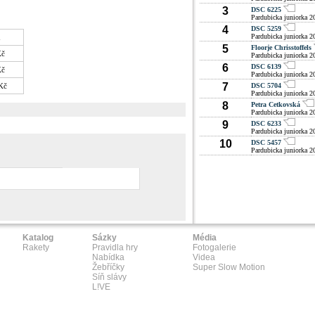
3
DSC 6225
Pardubicka juniorka 2
4
DSC 5259
Pardubicka juniorka 2
a
5
Floorje Chrisstoffels
Kč
Pardubicka juniorka 2
6
DSC 6139
Kč
Pardubicka juniorka 2
7
Kč
DSC 5704
Pardubicka juniorka 2
8
Petra Cetkovská
Pardubicka juniorka 2
9
DSC 6233
Pardubicka juniorka 2
10
DSC 5457
Pardubicka juniorka 2
Katalog
Sázky
Média
Rakety
Pravidla hry
Fotogalerie
Nabídka
Videa
Žebříčky
Super Slow Motion
Síň slávy
L!VE