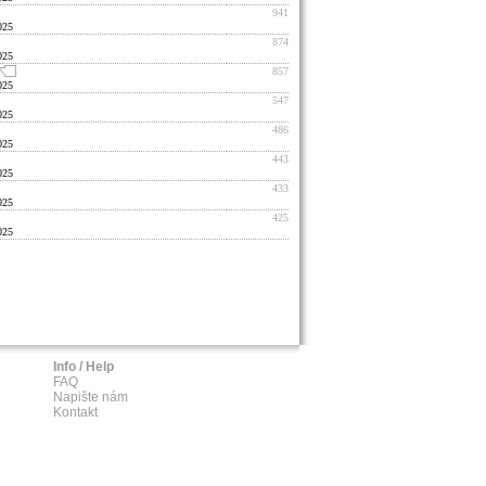
941
025
874
025
857
025
547
025
486
025
443
025
433
025
425
025
Info / Help
FAQ
Napište nám
Kontakt