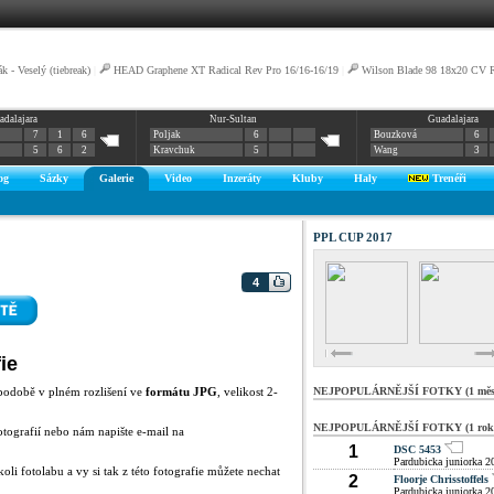
k - Veselý (tiebreak)
|
HEAD Graphene XT Radical Rev Pro 16/16-16/19
|
Wilson Blade 98 18x20 CV R
adalajara
Nur-Sultan
Guadalajara
7
1
6
Poljak
6
Bouzková
6
5
6
2
Kravchuk
5
Wang
3
og
Sázky
Galerie
Video
Inzeráty
Kluby
Haly
Trenéři
PPL CUP 2017
4
ie
podobě v plném rozlišení ve
formátu JPG
, velikost 2-
NEJPOPULÁRNĚJŠÍ FOTKY (1 měsí
NEJPOPULÁRNĚJŠÍ FOTKY (1 rok
otografií nebo nám napište e-mail na
1
DSC 5453
Pardubicka juniorka 2
oli fotolabu a vy si tak z této fotografie můžete nechat
2
Floorje Chrisstoffels
Pardubicka juniorka 2