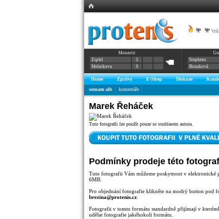
|
Vrňá
Monastir
Gu
Zipfel
5
Stephens
Melnikova
0
Bouzková
Home
Zprávy
E-Shop
Diskuze
Katal
seznam alb
komentáře
Marek Řeháček
Tuto fotografii lze použít pouze se souhlasem autora.
Podmínky prodeje této fotograf
Tuto fotografii Vám můžeme poskytnout v elektronické 
6MB.
Pro objednání fotografie klikněte na modrý button pod f
brezina@protenis.cz
.
Fotografii v tomto formátu standardně přijímají v kterémk
udělat fotografie jakéhokoli formátu.