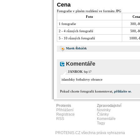
Cena
Fotografie v plném rozlišení ve formátu JPG
Foto
Cen
1 fotografie
300,-
2 - 4 různých fotografií
500,-
5 - 10 různých fotografií
1000,-
Marek-Řeháček
Komentáře
JANROK
Srp 17
islandsky fotbalovy obrance
Pokud chcete fotografii komentovat,
přihlašte se
.
Protenis
Zpravodajství
Přihlášení
Novinky
Registrace
Články
RSS
Komentáře
Tagy
PROTENIS.CZ všechna práva vyhrazena