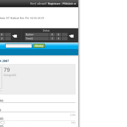
Nový uživatel?
Registrace
|
Přihlásit se
ene XT Radical Rev Pro 16/16-16/19
Dubai
6
Rublev
6
6
3
Veselý
3
4
 2007
79
fotografií
c)
)
1336
025
943
025