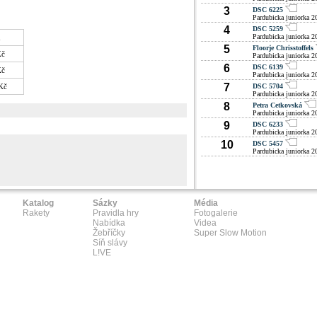
3
DSC 6225
Pardubicka juniorka 2
4
DSC 5259
Pardubicka juniorka 2
a
5
Floorje Chrisstoffels
Kč
Pardubicka juniorka 2
6
DSC 6139
Kč
Pardubicka juniorka 2
7
Kč
DSC 5704
Pardubicka juniorka 2
8
Petra Cetkovská
Pardubicka juniorka 2
9
DSC 6233
Pardubicka juniorka 2
10
DSC 5457
Pardubicka juniorka 2
Katalog
Sázky
Média
Rakety
Pravidla hry
Fotogalerie
Nabídka
Videa
Žebříčky
Super Slow Motion
Síň slávy
L!VE