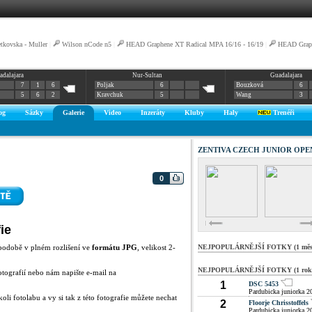
tkovska - Muller
|
Wilson nCode n5
|
HEAD Graphene XT Radical MPA 16/16 - 16/19
|
HEAD Graph
adalajara
Nur-Sultan
Guadalajara
7
1
6
Poljak
6
Bouzková
6
5
6
2
Kravchuk
5
Wang
3
og
Sázky
Galerie
Video
Inzeráty
Kluby
Haly
Trenéři
ZENTIVA CZECH JUNIOR OPEN
0
ie
podobě v plném rozlišení ve
formátu JPG
, velikost 2-
NEJPOPULÁRNĚJŠÍ FOTKY (1 měsí
NEJPOPULÁRNĚJŠÍ FOTKY (1 rok
otografií nebo nám napište e-mail na
1
DSC 5453
Pardubicka juniorka 2
oli fotolabu a vy si tak z této fotografie můžete nechat
2
Floorje Chrisstoffels
Pardubicka juniorka 2