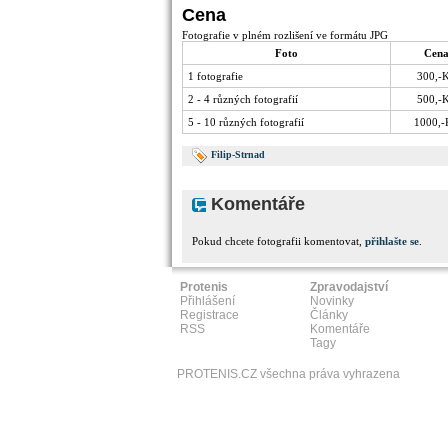
Cena
Fotografie v plném rozlišení ve formátu JPG
Foto
Cen
1 fotografie
300,-
2 - 4 různých fotografií
500,-
5 - 10 různých fotografií
1000,-
Filip-Strnad
Komentáře
Pokud chcete fotografii komentovat,
přihlašte se
.
Protenis
Zpravodajství
Přihlášení
Novinky
Registrace
Články
RSS
Komentáře
Tagy
PROTENIS.CZ všechna práva vyhrazena