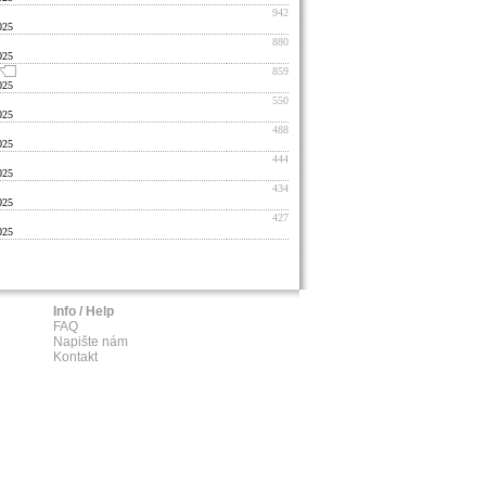
942
025
880
025
859
025
550
025
488
025
444
025
434
025
427
025
Info / Help
FAQ
Napište nám
Kontakt