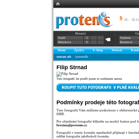
-
|
Ce
Monastir
Gu
Zipfel
5
Stephens
Melnikova
0
Bouzková
Home
Zprávy
E-Shop
Diskuze
Katal
seznam alb
komentáře
Filip Strnad
Tuto fotografii lze použít pouze se souhlasem autora.
Podmínky prodeje této fotograf
Tuto fotografii Vám můžeme poskytnout v elektronické 
6MB.
Pro objednání fotografie klikněte na modrý button pod f
brezina@protenis.cz
.
Fotografii v tomto formátu standardně přijímají v kterémk
udělat fotografie jakéhokoli formátu.