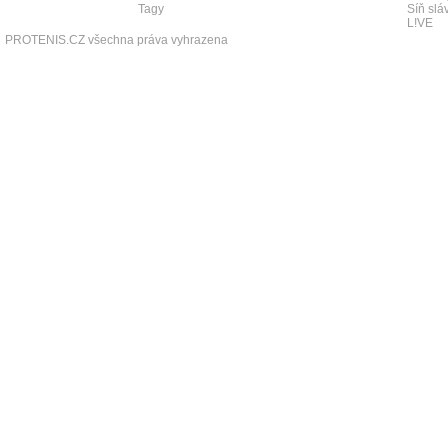
Tagy
Síň slá
L!VE
PROTENIS.CZ všechna práva vyhrazena