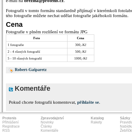
e-mail na
brezina@protenis.cz
.
Fotografii v tomto formátu standardně přijímají v kterémkoli fotolabu
této fotografie můžete nechat udělat fotografie jakéhokoli formátu.
Cena
Fotografie v plném rozlišení ve formátu JPG
Foto
Cena
1 fotografie
300,-Kč
2 - 4 různých fotografií
500,-Kč
5 - 10 různých fotografií
1000,-Kč
Robert-Gašparetz
Komentáře
Pokud chcete fotografii komentovat,
přihlašte se
.
Protenis
Zpravodajství
Katalog
Sázky
Přihlášení
Novinky
Rakety
Pravidl
Registrace
Články
Nabídk
RSS
Komentáře
Žebříčk