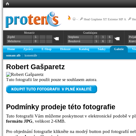
-
|
Head Graphene XT Extreme MP A
|
He
Monastir
Guadalajara
Zipfel
5
Stephens
7
1
6
Polja
Melnikova
0
Bouzková
5
6
2
Krav
Home
Zprávy
E-Shop
Diskuze
Katalog
Sázky
Galerie
Vi
seznam alb
komentáře
Robert Gašparetz
Tuto fotografii lze použít pouze se souhlasem autora.
Podmínky prodeje této fotografie
Tuto fotografii Vám můžeme poskytnout v elektronické podobě v pl
formátu JPG
, velikost 2-6MB.
Pro objednání fotografie klikněte na modrý button pod fotografií n