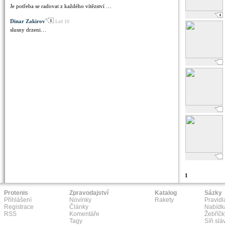
Je potřeba se radovat z každého vítězství …
Dinar Zakirov
Led 10
slusny drzeni…
1
Protenis
Zpravodajství
Katalog
Sázky
Přihlášení
Novinky
Rakety
Pravidl
Registrace
Články
Nabídk
RSS
Komentáře
Žebříčk
Tagy
Síň slá