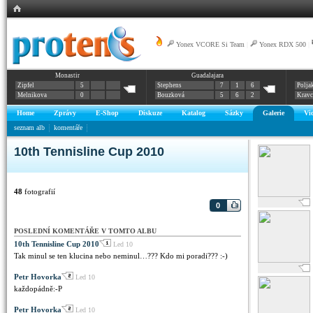
Yonex VCORE Si Team
|
Yonex RDX 500
|
Monastir
Guadalajara
Zipfel
5
Stephens
7
1
6
Polja
Melnikova
0
Bouzková
5
6
2
Krav
Home
Zprávy
E-Shop
Diskuze
Katalog
Sázky
Galerie
Vi
seznam alb
komentáře
10th Tennisline Cup 2010
48
fotografií
0
POSLEDNÍ KOMENTÁŘE V TOMTO ALBU
10th Tennisline Cup 2010
Led 10
Tak minul se ten klucina nebo neminul…??? Kdo mi poradi??? :-)
Petr Hovorka
Led 10
každopádně:-P
Petr Hovorka
Led 10