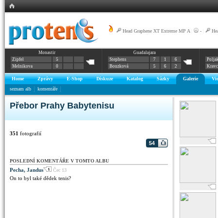
Head Graphene XT Extreme MP A
|
-
|
He
Monastir
Guadalajara
Zipfel
5
Stephens
7
1
6
Polja
Melnikova
0
Bouzková
5
6
2
Krav
Home
Zprávy
E-Shop
Diskuze
Katalog
Sázky
Galerie
Vi
seznam alb
komentáře
Přebor Prahy Babytenisu
351
fotografií
54
POSLEDNÍ KOMENTÁŘE V TOMTO ALBU
Pecha, Jandus
Čec 13
On to byl také dědek tenis?