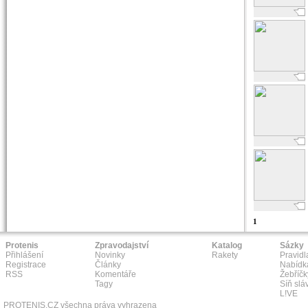
1
Protenis
Zpravodajství
Katalog
Sázky
Přihlášení
Novinky
Rakety
Pravidl
Registrace
Články
Nabídk
RSS
Komentáře
Žebříčk
Tagy
Síň slá
L!VE
PROTENIS.CZ všechna práva vyhrazena