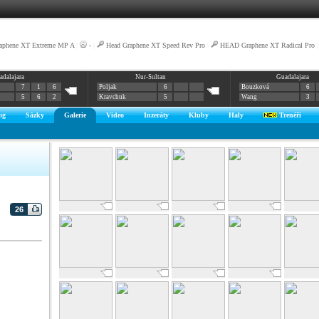
aphene XT Extreme MP A
|
-
|
Head Graphene XT Speed Rev Pro
|
HEAD Graphene XT Radical Pro
adalajara
Nur-Sultan
Guadalajara
7
1
6
Poljak
6
Bouzková
6
5
6
2
Kravchuk
5
Wang
3
og
Sázky
Galerie
Video
Inzeráty
Kluby
Haly
Trenéři
26