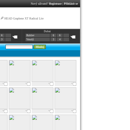
Nový uživatel?
Registrace
|
Přihlásit se
|
HEAD Graphene XT Radical Lite
Dubai
6
Rublev
6
6
3
Veselý
3
4