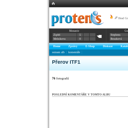
Head Gr
Monastir
Gu
Zipfel
5
Stephens
Melnikova
0
Bouzková
Home
Zprávy
E-Shop
Diskuze
Katal
seznam alb
komentáře
Přerov ITF1
76
fotografií
POSLEDNÍ KOMENTÁŘE V TOMTO ALBU