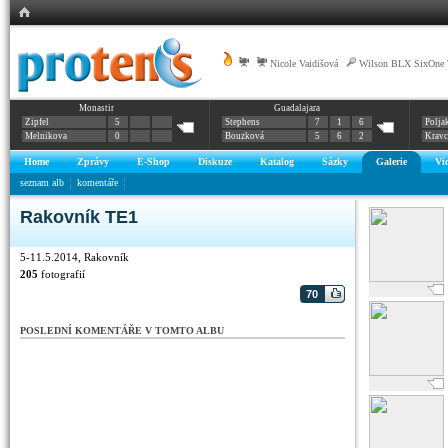
|
Nicole Vaidišová
|
Wilson BLX SixOne
Monastir
Guadalajara
Zipfel
5
Stephens
7
1
6
Polja
Melnikova
0
Bouzková
5
6
2
Krav
Home
Zprávy
E-Shop
Diskuze
Katalog
Sázky
Galerie
Vi
seznam alb
komentáře
Rakovník TE1
5-11.5.2014, Rakovník
205
fotografií
70
POSLEDNÍ KOMENTÁŘE V TOMTO ALBU