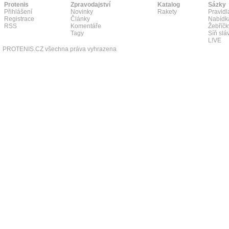
Protenis
Zpravodajství
Katalog
Sázky
Přihlášení
Novinky
Rakety
Pravidl
Registrace
Články
Nabídk
RSS
Komentáře
Žebříčk
Tagy
Síň slá
L!VE
PROTENIS.CZ všechna práva vyhrazena