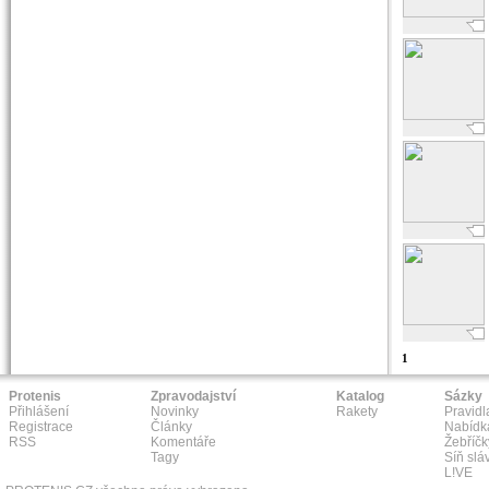
1
Protenis
Zpravodajství
Katalog
Sázky
Přihlášení
Novinky
Rakety
Pravidl
Registrace
Články
Nabídk
RSS
Komentáře
Žebříčk
Tagy
Síň slá
L!VE