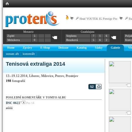
|
Head YOUTEK IG Prestige Pro
|
|
Ba
Monastir
Guadalajara
Zipfel
5
Stephens
7
1
6
Polja
Melnikova
0
Bouzková
5
6
2
Krav
Home
Zprávy
E-Shop
Diskuze
Katalog
Sázky
Galerie
Vi
seznam alb
komentáře
Tenisová extraliga 2014
13.-19.12.2014, Liberec, Milovice, Prerov, Prostejov
198
fotografií
52
POSLEDNÍ KOMENTÁŘE V TOMTO ALBU
DSC 0622
Pro 14
aúúú