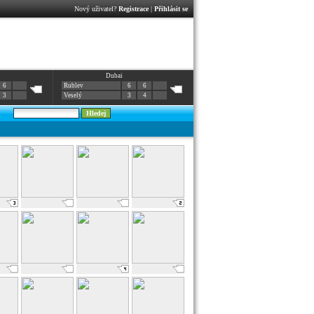
Nový uživatel?
Registrace
|
Přihlásit se
Dubai
6
Rublev
6
6
3
Veselý
3
4