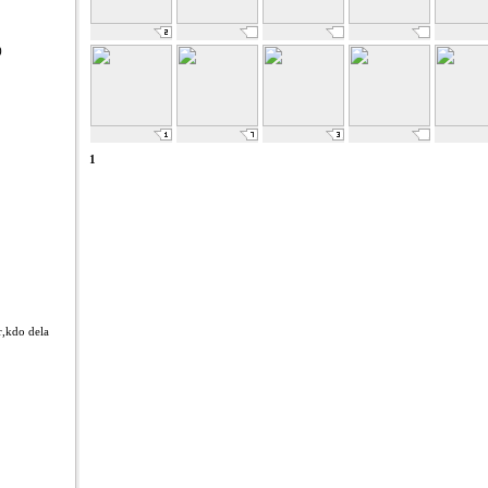
)
1
r,kdo dela