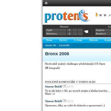
|
|
Monastir
Gu
Zipfel
5
Stephens
Melnikova
0
Bouzková
Home
Zprávy
E-Shop
Diskuze
Katal
seznam alb
komentáře
Bronx 2006
Nechvalně známý challenger předcházející US Open
29
fotografií
POSLEDNÍ KOMENTÁŘE V TOMTO ALBU
Simone Bolelli
Zář 13
To je tak kdyz v KL po nocich nespis a hledas kraviny… :
Maxi :-)
Simone Bolelli
Zář 13
Opraveno, diky za vylet do historie a upozorneni ;-)