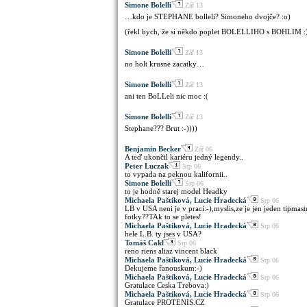
Simone Bolelli
Zář 13
…kdo je STEPHANE bolleli? Simoneho dvojče? :o)
(řekl bych, že si někdo poplet BOLELLIHO s BOHLIM :
Simone Bolelli
Zář 13
no holt krusne zacatky…
Simone Bolelli
Zář 13
ani ten BoLLeli nic moc :(
Simone Bolelli
Zář 13
Stephane??? Brut :-))))
Benjamin Becker
Zář 06
A teď ukončil kariéru jedný legendy..
Peter Luczak
Srp 06
to vypada na peknou kalifornii..
Simone Bolelli
Srp 06
to je hodně starej model Headky
Michaela Paštiková, Lucie Hradecká
Srp 06
LB v USA neni je v praci:-),myslis,ze je jen jeden tipmast
fotky??TAk to se pletes!
Michaela Paštiková, Lucie Hradecká
Srp 06
hele L.B. ty jses v USA?
Tomáš Cakl
Srp 06
reno riens aliaz vincent black
Michaela Paštiková, Lucie Hradecká
Srp 06
Dekujeme fanouskum:-)
Michaela Paštiková, Lucie Hradecká
Srp 06
Gratulace Ceska Trebova:)
Michaela Paštiková, Lucie Hradecká
Srp 06
Gratulace PROTENIS.CZ