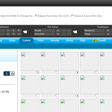
Head YOUTEK IG Prestige Pro
|
Babolat Pure Strike 100 16/19
|
Wilson K Factor KPro Tour
adalajara
Nur-Sultan
Guadalajara
7
1
6
Poljak
6
Bouzková
6
5
6
2
Kravchuk
5
Wang
3
og
Sázky
Galerie
Video
Inzeráty
Kluby
Haly
Trenéři
1
-))) dik