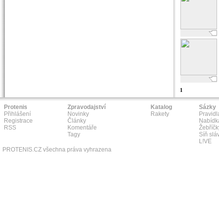
1
Protenis
Zpravodajství
Katalog
Sázky
Přihlášení
Novinky
Rakety
Pravidl
Registrace
Články
Nabídk
RSS
Komentáře
Žebříčk
Tagy
Síň slá
L!VE
PROTENIS.CZ všechna práva vyhrazena