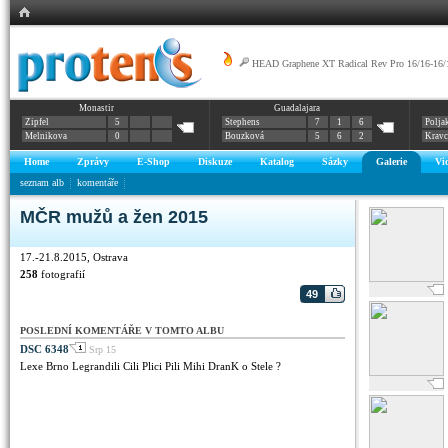
HEAD Graphene XT Radical Rev Pro 16/16-16/
Monastir
Guadalajara
Zipfel
5
Stephens
7
1
6
Polja
Melnikova
0
Bouzková
5
6
2
Krav
Home
Zprávy
E-Shop
Diskuze
Katalog
Sázky
Galerie
Vi
seznam alb
komentáře
MČR mužů a žen 2015
17.-21.8.2015, Ostrava
258
fotografií
49
POSLEDNÍ KOMENTÁŘE V TOMTO ALBU
DSC 6348
Srp 15
Lexe Brno Legrandili Cili Plici Pili Mihi DranK o Stele ?