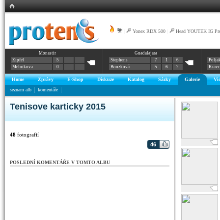
|
Yonex RDX 500
|
Head YOUTEK IG Pre
Monastir
Guadalajara
Zipfel
5
Stephens
7
1
6
Polja
Melnikova
0
Bouzková
5
6
2
Krav
Home
Zprávy
E-Shop
Diskuze
Katalog
Sázky
Galerie
Vi
seznam alb
komentáře
Tenisove karticky 2015
48
fotografií
46
POSLEDNÍ KOMENTÁŘE V TOMTO ALBU