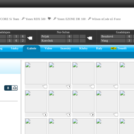
VCORE Si Team
|
Yonex RDX 500
|
|
Yonex EZONE DR 100
|
Wilson nCode n5 Force
adalajara
Nur-Sultan
Guadalajara
7
1
6
Poljak
6
Bouzková
6
5
6
2
Kravchuk
5
Wang
3
og
Sázky
Galerie
Video
Inzeráty
Kluby
Haly
Trenéři
8