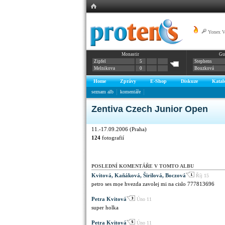
Yonex 
Monastir
Gu
Zipfel
5
Stephens
Melnikova
0
Bouzková
Home
Zprávy
E-Shop
Diskuze
Katal
seznam alb
komentáře
Zentiva Czech Junior Open
11.-17.09.2006 (Praha)
124
fotografií
POSLEDNÍ KOMENTÁŘE V TOMTO ALBU
Kvitová, Kaňáková, Širilová, Boczová
Říj 15
petro ses mọe hvezda zavolej mi na cislo 777813696
Petra Kvitová
Úno 11
super holka
Petra Kvitová
Úno 11