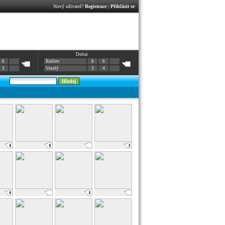
Nový uživatel?
Registrace
|
Přihlásit se
Dubai
6
Rublev
6
6
3
Veselý
3
4