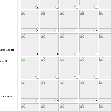
 zamotám-)))
enisu:D
roveho testa