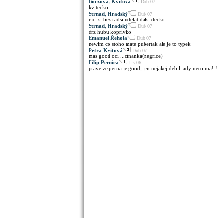
Boczová, Kvitová
Dub 07
kvitecko
Strnad, Hradský
Dub 07
raci si bez radsi udelat dalsi decko
Strnad, Hradský
Dub 07
drz hubu koprivko
Emanuel Řehola
Dub 07
newim co stoho mate pubertak ale je to typek
Petra Kvitová
Dub 07
mas good oci ...cinanka(negrice)
Filip Pernica
Lis 06
prave ze perna je good, jen nejakej debil tady neco ma!.!