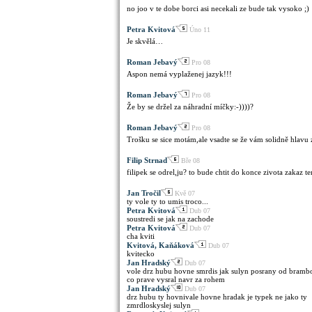
no joo v te dobe borci asi necekali ze bude tak vysoko ;)
Petra Kvitová
Úno 11
Je skvělá…
Roman Jebavý
Pro 08
Aspon nemá vyplaženej jazyk!!!
Roman Jebavý
Pro 08
Že by se držel za náhradní míčky:-))))?
Roman Jebavý
Pro 08
Trošku se sice motám,ale vsadte se že vám solidně hlavu
Filip Strnad
Bře 08
filipek se odrel,ju? to bude chtit do konce zivota zakaz t
Jan Tročil
Kvě 07
ty vole ty to umis troco...
Petra Kvitová
Dub 07
soustredi se jak na zachode
Petra Kvitová
Dub 07
cha kviti
Kvitová, Kaňáková
Dub 07
kvitecko
Jan Hradský
Dub 07
vole drz hubu hovne smrdis jak sulyn posrany od brambo
co prave vysral navr za rohem
Jan Hradský
Dub 07
drz hubu ty hovnivale hovne hradak je typek ne jako ty
zmrdloskyslej sulyn