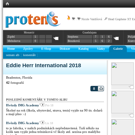
|
Nicole Vaidišová
|
Head Graphene XT E
Monastir
Guadalajara
Zipfel
5
Stephens
7
1
6
Polja
Melnikova
0
Bouzková
5
6
2
Krav
Home
Zprávy
E-Shop
Diskuze
Katalog
Sázky
Galerie
Vi
seznam alb
komentáře
Eddie Herr International 2018
Bradenton, Florida
42
fotografií
8
POSLEDNÍ KOMENTÁŘE V TOMTO ALBU
Hvězdy IMG Academy
Pro 18
Školné na rok (škola, ubytování, strava, tenis) vyjde na 90 tis. dolarů
a mají plno :-)
Hvězdy IMG Academy
Lis 18
to je fabrika, v našich podmínkách nepředstavitená. Tuší někdo na
kolik tam vyjde jedna tréninková vč školy atd. sezóna pro maldýho