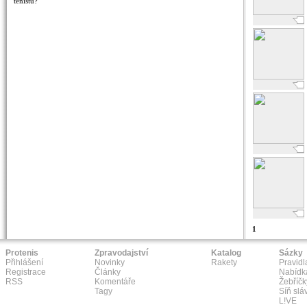
tenistu?
1
Protenis
Zpravodajství
Katalog
Sázky
Přihlášení
Novinky
Rakety
Pravidl
Registrace
Články
Nabídk
RSS
Komentáře
Žebříčk
Tagy
Síň slá
L!VE