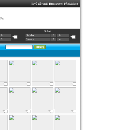
Nový uživatel?
Registrace
|
Přihlásit se
 Pro
Dubai
6
Rublev
6
6
3
Veselý
3
4