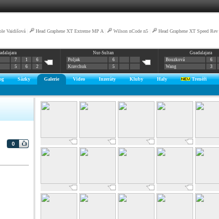
ole Vaidišová
|
Head Graphene XT Extreme MP A
|
Wilson nCode n5
|
Head Graphene XT Speed Rev
adalajara
Nur-Sultan
Guadalajara
7
1
6
Poljak
6
Bouzková
6
5
6
2
Kravchuk
5
Wang
3
og
Sázky
Galerie
Video
Inzeráty
Kluby
Haly
Trenéři
0