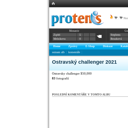
|
Nic
Monastir
Gu
Zipfel
5
Stephens
Melnikova
0
Bouzková
Home
Zprávy
E-Shop
Diskuze
Katal
seznam alb
komentáře
Ostravský challenger 2021
Ostravsky challenger $50,000
83
fotografií
POSLEDNÍ KOMENTÁŘE V TOMTO ALBU