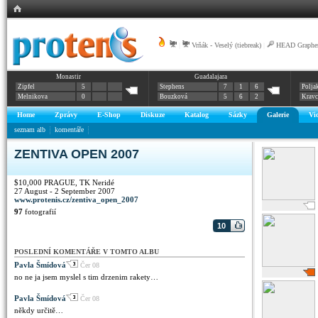
|
Vrňák - Veselý (tiebreak)
|
HEAD Graphen
Monastir
Guadalajara
Zipfel
5
Stephens
7
1
6
Polja
Melnikova
0
Bouzková
5
6
2
Krav
Home
Zprávy
E-Shop
Diskuze
Katalog
Sázky
Galerie
Vi
seznam alb
komentáře
ZENTIVA OPEN 2007
$10,000 PRAGUE, TK Neridé
27 August - 2 September 2007
www.protenis.cz/zentiva_open_2007
97
fotografií
10
POSLEDNÍ KOMENTÁŘE V TOMTO ALBU
Pavla Šmídová
Čer 08
no ne ja jsem myslel s tim drzenim rakety…
Pavla Šmídová
Čer 08
někdy určitě…