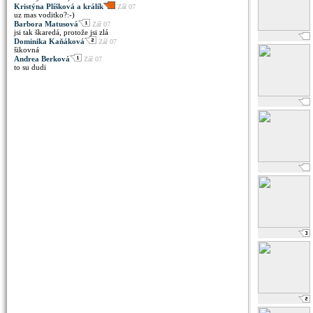
Kristýna Plíšková a králík
Zář 07
uz mas voditko?:-)
Barbora Matusová
Zář 07
jsi tak škaredá, protože jsi zlá
Dominika Kaňáková
Zář 07
šikovná
Andrea Berková
Zář 07
to su dudi