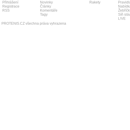
Přihlášení
Novinky
Rakety
Pravidl
Registrace
Články
Nabídk
RSS
Komentáře
Žebříčk
Tagy
Síň slá
L!VE
PROTENIS.CZ všechna práva vyhrazena