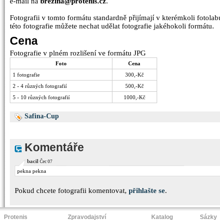
e-mail na
brezina@protenis.cz
.
Fotografii v tomto formátu standardně přijímají v kterémkoli fotolabu
této fotografie můžete nechat udělat fotografie jakéhokoli formátu.
Cena
Fotografie v plném rozlišení ve formátu JPG
Foto
Cena
1 fotografie
300,-Kč
2 - 4 různých fotografií
500,-Kč
5 - 10 různých fotografií
1000,-Kč
Safina-Cup
Komentáře
bacil
Čec 07
pekna pekna
Pokud chcete fotografii komentovat,
přihlašte se
.
Protenis
Zpravodajství
Katalog
Sázky