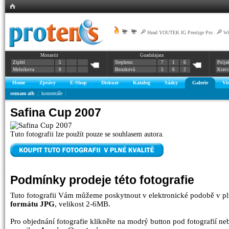
|
|
Head YOUTEK IG Prestige Pro
|
Wi
Monastir
Guadalajara
Zipfel
5
Stephens
7
1
6
Polja
Melnikova
0
Bouzková
5
6
2
Krav
Home
Zprávy
E-Shop
Diskuze
Katalog
Sázky
Galerie
Vi
seznam alb
komentáře
Safina Cup 2007
Tuto fotografii lze použít pouze se souhlasem autora.
Podmínky prodeje této fotografie
Tuto fotografii Vám můžeme poskytnout v elektronické podobě v pl
formátu JPG
, velikost 2-6MB.
Pro objednání fotografie klikněte na modrý button pod fotografií n