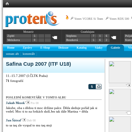
Yonex VCORE Si Team
|
Yonex RDX 500
|
Monastir
Guadalajara
Zipfel
5
Stephens
7
1
6
Polja
Melnikova
0
Bouzková
5
6
2
Krav
Home
Zprávy
E-Shop
Diskuze
Katalog
Sázky
Galerie
Vi
seznam alb
komentáře
Safina Cup 2007 (ITF U18)
11.-15.7.2007 (I.ČLTK Praha)
71
fotografií
5
POSLEDNÍ KOMENTÁŘE V TOMTO ALBU
Jakub Mezek
Pro 08
Jakube, oba s dědou ti moc držíme palce. Děda sleduje pořád jak si
vedeš. Moc ti to na fotkách sluší.Jen tak dále Martina + děda
Jan Šátral
Dub 08
to sa taq zle vyspal to mu taq stoji