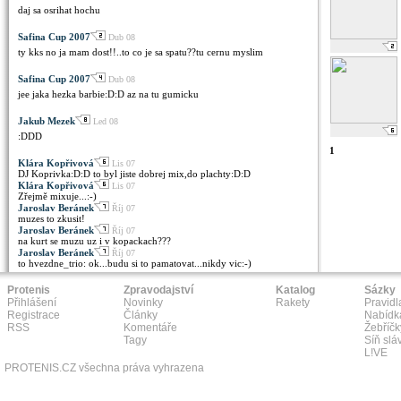
daj sa osrihat hochu
Safina Cup 2007
Dub 08
ty kks no ja mam dost!!..to co je sa spatu??tu cernu myslim
Safina Cup 2007
Dub 08
jee jaka hezka barbie:D:D az na tu gumicku
Jakub Mezek
Led 08
:DDD
1
Klára Kopřivová
Lis 07
DJ Koprivka:D:D to byl jiste dobrej mix,do plachty:D:D
Klára Kopřivová
Lis 07
Zřejmě mixuje...:-)
Jaroslav Beránek
Říj 07
muzes to zkusit!
Jaroslav Beránek
Říj 07
na kurt se muzu uz i v kopackach???
Jaroslav Beránek
Říj 07
to hvezdne_trio: ok...budu si to pamatovat...nikdy vic:-)
Protenis
Zpravodajství
Katalog
Sázky
Přihlášení
Novinky
Rakety
Pravidl
Registrace
Články
Nabídk
RSS
Komentáře
Žebříčk
Tagy
Síň slá
L!VE
PROTENIS.CZ všechna práva vyhrazena