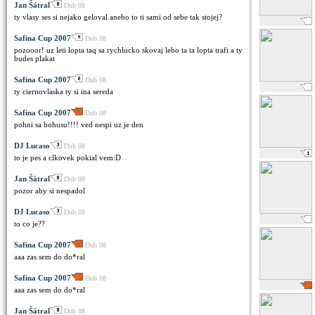
Jan Šátral
Dub 08
ty vlasy ses si nejako geloval anebo to ti sami od sebe tak stojej?
Safina Cup 2007
Dub 08
pozooor! uz leti lopta taq sa rychlucko skovaj lebo ta ta lopta trafi a ty
budes plakat
Safina Cup 2007
Dub 08
ty ciernovlaska ty si ina sereda
Safina Cup 2007
Dub 08
pohni sa bohusu!!!! ved nespi uz je den
DJ Lucaso
Dub 08
to je pes a clkovek pokial vem:D
Jan Šátral
Dub 08
pozor aby si nespadol
DJ Lucaso
Dub 08
to co je??
Safina Cup 2007
Dub 08
aaa zas sem do do*ral
Safina Cup 2007
Dub 08
aaa zas sem do do*ral
Jan Šátral
Dub 08