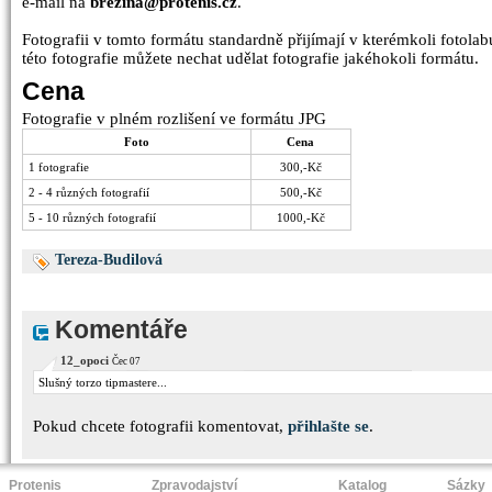
e-mail na
brezina@protenis.cz
.
Fotografii v tomto formátu standardně přijímají v kterémkoli fotolabu
této fotografie můžete nechat udělat fotografie jakéhokoli formátu.
Cena
Fotografie v plném rozlišení ve formátu JPG
Foto
Cena
1 fotografie
300,-Kč
2 - 4 různých fotografií
500,-Kč
5 - 10 různých fotografií
1000,-Kč
Tereza-Budilová
Komentáře
12_opoci
Čec 07
Slušný torzo tipmastere...
Pokud chcete fotografii komentovat,
přihlašte se
.
Protenis
Zpravodajství
Katalog
Sázky