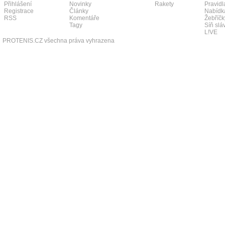
Přihlášení
Novinky
Rakety
Pravidl
Registrace
Články
Nabídk
RSS
Komentáře
Žebříčk
Tagy
Síň slá
L!VE
PROTENIS.CZ všechna práva vyhrazena