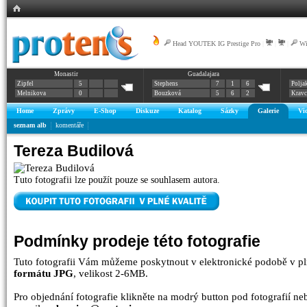
Head YOUTEK IG Prestige Pro
|
|
|
Wi
Monastir
Guadalajara
Zipfel
5
Stephens
7
1
6
Polja
Melnikova
0
Bouzková
5
6
2
Krav
Home
Zprávy
E-Shop
Diskuze
Katalog
Sázky
Galerie
Vi
seznam alb
komentáře
Tereza Budilová
Tuto fotografii lze použít pouze se souhlasem autora.
Podmínky prodeje této fotografie
Tuto fotografii Vám můžeme poskytnout v elektronické podobě v pl
formátu JPG
, velikost 2-6MB.
Pro objednání fotografie klikněte na modrý button pod fotografií n