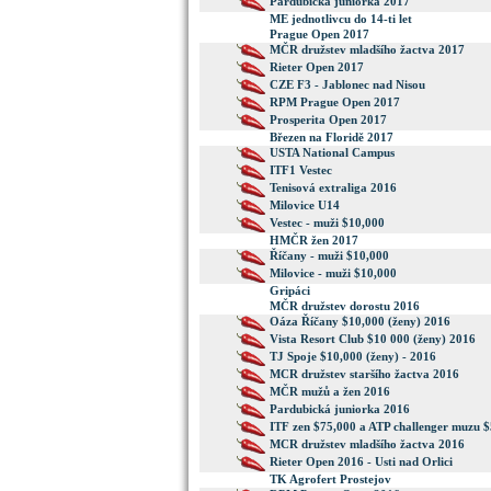
Pardubická juniorka 2017
ME jednotlivcu do 14-ti let
Prague Open 2017
MČR družstev mladšího žactva 2017
Rieter Open 2017
CZE F3 - Jablonec nad Nisou
RPM Prague Open 2017
Prosperita Open 2017
Březen na Floridě 2017
USTA National Campus
ITF1 Vestec
Tenisová extraliga 2016
Milovice U14
Vestec - muži $10,000
HMČR žen 2017
Říčany - muži $10,000
Milovice - muži $10,000
Gripáci
MČR družstev dorostu 2016
Oáza Říčany $10,000 (ženy) 2016
Vista Resort Club $10 000 (ženy) 2016
TJ Spoje $10,000 (ženy) - 2016
MCR družstev staršího žactva 2016
MČR mužů a žen 2016
Pardubická juniorka 2016
ITF zen $75,000 a ATP challenger muzu 
MCR družstev mladšího žactva 2016
Rieter Open 2016 - Usti nad Orlici
TK Agrofert Prostejov