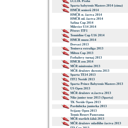
I.ČLTK Praha
Sparta babytenis Masters 2014 (zima)
HMČR seniorů 2014
HMČR st. žactva 2014
HMČR ml. žactva 2014
Safina Cup 2014
Milovice U14 2014
Přerov ITF1
Tennisline Cup U16 2014
HMCR muzu 2014
Drevaci 2013
Tenisova extraliga 2013
Milten Cup 2013
Fotbalovy turnaj 2013
HMCR zen 2014
MČR minitenisu 2013
MČR družstev dorostu 2013
Sparta TE14 2013
ITF2 Neridé 2013
Sparta Prince Babytenis Masters 2013
US Open 2013
MČR družstev st.žactva 2013
Nike junior tour 2013 (Sparta)
TK Neride Open 2013
Pardubicka juniorka 2013
Svijany Open 2013
Tennis Resort Panorama
MČR starších žáků 2013
MČR družstev mladšího žactva 2013
ITS Cup 2013