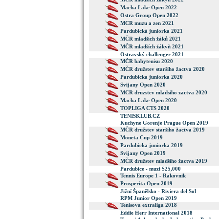
Macha Lake Open 2022
Ostra Group Open 2022
MCR muzu a zen 2021
Pardubická juniorka 2021
MČR mladších žáků 2021
MČR mladších žákyň 2021
Ostravský challenger 2021
MČR babytenisu 2020
MČR družstev staršího žactva 2020
Pardubicka juniorka 2020
Svijany Open 2020
MCR druzstev mladsiho zactva 2020
Macha Lake Open 2020
TOPLIGA CTS 2020
TENISKLUB.CZ
Kuchyne Gorenje Prague Open 2019
MČR družstev staršího žactva 2019
Moneta Cup 2019
Pardubicka juniorka 2019
Svijany Open 2019
MČR družstev mladšího žactva 2019
Pardubice - muzi $25,000
Tennis Europe 1 - Rakovnik
Prosperita Open 2019
Jižní Španělsko - Riviera del Sol
RPM Junior Open 2019
Tenisova extraliga 2018
Eddie Herr International 2018