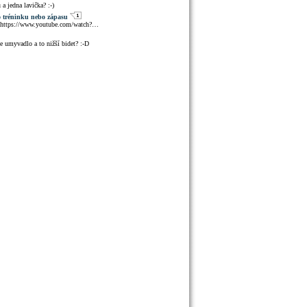
 a jedna lavička? :-)
o tréninku nebo zápasu
! https://www.youtube.com/watch?…
je umyvadlo a to nižší bidet? :-D