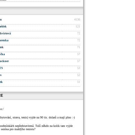
an
4136
médek
121
hvirtová
72
zarenka
72
tek
71
ička
57
uckner
57
TS
53
os
52
ek
51
ŘE
lo:/
bytování, strava, tenis) vyjde na 90 tis. dolarů a mají plno :-)
ch podmínkách nepředstavitená. Tuší někdo na kolik tam vyjde
. sezóna pro maldýho tenistu?