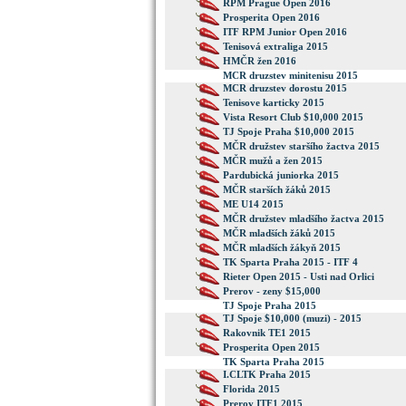
RPM Prague Open 2016
Prosperita Open 2016
ITF RPM Junior Open 2016
Tenisová extraliga 2015
HMČR žen 2016
MCR druzstev minitenisu 2015
MCR druzstev dorostu 2015
Tenisove karticky 2015
Vista Resort Club $10,000 2015
TJ Spoje Praha $10,000 2015
MČR družstev staršího žactva 2015
MČR mužů a žen 2015
Pardubická juniorka 2015
MČR starších žáků 2015
ME U14 2015
MČR družstev mladšího žactva 2015
MČR mladších žáků 2015
MČR mladších žákyň 2015
TK Sparta Praha 2015 - ITF 4
Rieter Open 2015 - Usti nad Orlici
Prerov - zeny $15,000
TJ Spoje Praha 2015
TJ Spoje $10,000 (muzi) - 2015
Rakovnik TE1 2015
Prosperita Open 2015
TK Sparta Praha 2015
I.CLTK Praha 2015
Florida 2015
Prerov ITF1 2015