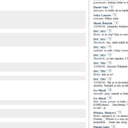
panzeman
: krásnej týden to 
Daniel Vala
jobaaan
: to letělo až na baník
Sofya Lansere
noname
: Pěkny nohy
Marek Řeháček
JANROK
: islandsky fotbalo
DSC 3451
Ricki
: to je vtip? Dyk to sot
DSC 3451
Murdock
: hm, takže každá d
DSC 3451
radimd
: to sedi-:) http://w
DSC 3451
Murdock
: je tam napsáno 2.
DSC 7995
JANROK
: Antonín Štěpánek
DSC 7995
Ricki
: kdo je to?
DSC 7995
JANROK
: Tak se ta dvoule
zúročila. Nejlepší je být na ž
Ivo Minář
chevelle
: jooo, tenkrát se čes
Ivo Minář
Hrb_bizon_prerie
: ty brďo,
8/2005/draws …Davydenko, Verd
to má? :-))
Březina, Marková
Ricki
: zajímavý je i to amer
Floridu… Přitom si o tom mys
krokodýlů… Jinak tam chcíp 
Pánské šatny