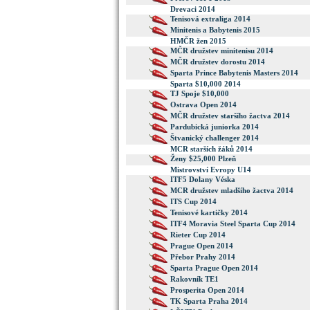
Drevaci 2014
Tenisová extraliga 2014
Minitenis a Babytenis 2015
HMČR žen 2015
MČR družstev minitenisu 2014
MČR družstev dorostu 2014
Sparta Prince Babytenis Masters 2014
Sparta $10,000 2014
TJ Spoje $10,000
Ostrava Open 2014
MČR družstev staršího žactva 2014
Pardubická juniorka 2014
Štvanický challenger 2014
MCR starších žáků 2014
Ženy $25,000 Plzeň
Mistrovství Evropy U14
ITF5 Dolany Véska
MCR družstev mladšího žactva 2014
ITS Cup 2014
Tenisové kartičky 2014
ITF4 Moravia Steel Sparta Cup 2014
Rieter Cup 2014
Prague Open 2014
Přebor Prahy 2014
Sparta Prague Open 2014
Rakovník TE1
Prosperita Open 2014
TK Sparta Praha 2014