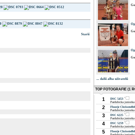
Go
Op
Go
Starší
Op
Go
... další alba uživatelů
TOP FOTOGRAFIE (1 R
1
DSC 5453
Pardubicka juniorka
2
Floorje Chrisstoffel
Pardubicka juniorka
3
DSC 6225
Pardubicka juniorka
4
DSC 5259
Pardubicka juniorka
5
Floorje Chrisstoffel
Pardubicka juniorka