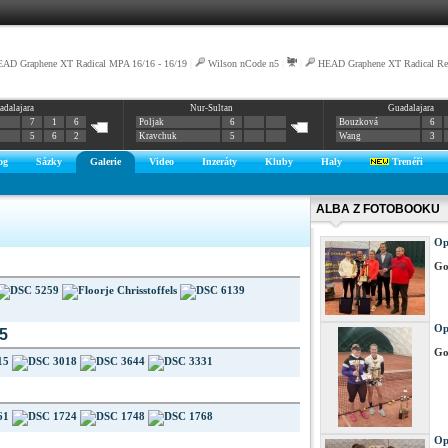
AD Graphene XT Radical MPA 16/16 - 16/19
|
Wilson nCode n5
|
|
HEAD Graphene XT Radical Rev
adalajara
Nur-Sultan
Guadalajara
7
1
6
Poljak
6
Bouzková
6
5
6
2
Kravchuk
5
Wang
3
og
Sázky
Galerie
Video
Inzeráty
Kluby
Haly
Trenéři
ALBA Z FOTOBOOKU
Op
Go
Op
5
Go
Op