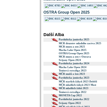
OSTRA Group Open 2025
Další Alba
Pardubicka juniorka 2025
MCR druzstev mladsiho zactva 2025
MCR muzu a zen 2025
Macha Lake Open 2025
OSTRA Group Open 2025
MCR muzu a zen v Ostrava
Svijany Open 2024
Pardubicka juniorka 2024
Macha Lake Open 2024
Tenisová extraliga 2023
MČR mužů a žen 2023
Pardubicka juniorka 2023
MČR starších žákyň 2023 Dobříš
MČR mladších žákyň 2023 Most
MČR mladších žáků 2023
Tenisová extraliga 2022
MONETA Cup 2022
Pardubická juniorka 2022
Svijany Open 2022
MČR mladších žákyň 2022