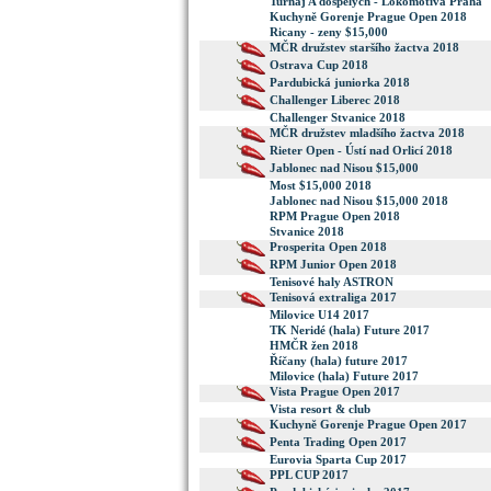
Turnaj A dospelych - Lokomotiva Praha
Kuchyně Gorenje Prague Open 2018
Ricany - zeny $15,000
MČR družstev staršího žactva 2018
Ostrava Cup 2018
Pardubická juniorka 2018
Challenger Liberec 2018
Challenger Stvanice 2018
MČR družstev mladšího žactva 2018
Rieter Open - Ústí nad Orlicí 2018
Jablonec nad Nisou $15,000
Most $15,000 2018
Jablonec nad Nisou $15,000 2018
RPM Prague Open 2018
Stvanice 2018
Prosperita Open 2018
RPM Junior Open 2018
Tenisové haly ASTRON
Tenisová extraliga 2017
Milovice U14 2017
TK Neridé (hala) Future 2017
HMČR žen 2018
Říčany (hala) future 2017
Milovice (hala) Future 2017
Vista Prague Open 2017
Vista resort & club
Kuchyně Gorenje Prague Open 2017
Penta Trading Open 2017
Eurovia Sparta Cup 2017
PPL CUP 2017