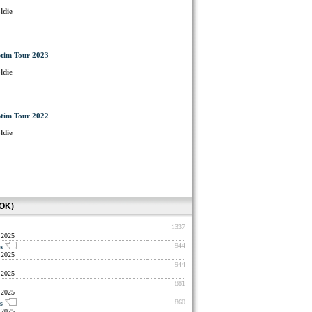
ldie
tim Tour 2023
ldie
tim Tour 2022
ldie
OK)
1337
 2025
944
s
 2025
944
 2025
881
 2025
860
s
 2025