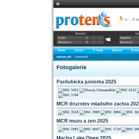
-
|
HE
Monastir
Gu
Zipfel
5
Stephens
Melnikova
0
Bouzková
Home
Zprávy
E-Shop
Diskuze
Katal
seznam alb
komentáře
Fotogalerie
Pardubicka juniorka 2025
MCR druzstev mladsiho zactva 202
MCR muzu a zen 2025
Macha Lake Open 2025