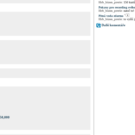
Hrb_bizon_prerie
: 150 kurtů
Pokyny pro recording svéh
Hrb_bizon_prerie
: natoč to
Pitná voda zdarma
Hrb_bizon_prerie
: to vyšší 
Další komentáře
$50,000