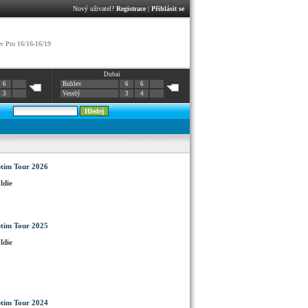
Nový uživatel?
Registrace
|
Přihlásit se
 Pro 16/16-16/19
Dubai
6
Rublev
6
6
3
Veselý
3
4
tim Tour 2026
ldie
tim Tour 2025
ldie
tim Tour 2024