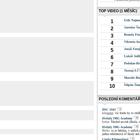
TOP VIDEO (1 MĚSÍC)
Erik Najm
1
Jaroslav Š
2
Brenda Fru
3
Viktoria A
4
Jonáš Forej
5
Lukáš Jedl
6
Podolan-Br
7
Turnaj A Č
8
Marcelo Ri
9
Štěpán Šim
10
POSLEDNÍ KOMENTÁ
DSC 1943
kingggg
: víc fotek by to chtě
Hvězdy IMG Academy
briza
: Školné na rok (škola, u
Hvězdy IMG Academy
Ricki
: to je fabrika, v naši
jedna tréninková vč školy atd
Linda Klimovičová