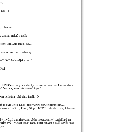
byl
 ne? :-)
vy obrance
va zaplatí mekáč a taxík
ostane litr…ale tak ok no…
ww.cztenis.cz/…ncni-odmeny/
000? Kč? To je nějakej vtip?
 Nr.1
tá HONBA za body a snaha být za každou cenu na 1.místě dnes
ebříčku tam, kam hráč skutečně patří.
kým tenistům ještě dalo fandit :D
 už to bylo letos 12let: http://www.atpworldtour.com/…
asco 12/3 !!!, Pavel, Štěpec 12/3!!! cesta do finále, kdo z nás
ický myšlení a umisťování všeho „rekreačního“ tvrdohlavě na
lím svý – vlhkej teplej kanál plnej hmyzu a další havěti jako
pes